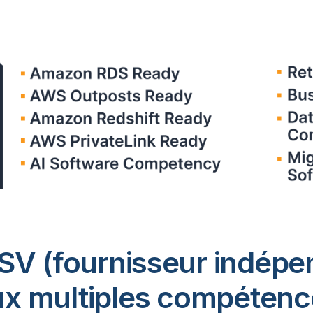
 ISV (fournisseur indépen
x multiples compéten