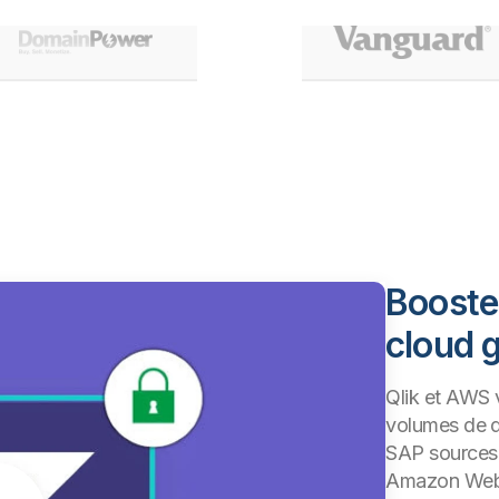
Boostez
cloud 
Qlik et AWS 
volumes de d
SAP sources 
Amazon Web S