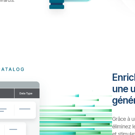
Enric
une u
génér
Grâce à u
éliminez 
et stimule