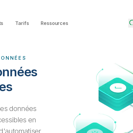
ts
Tarifs
Ressources
DONNÉES
onnées
pes
des données
ccessibles en
 d'automatiser