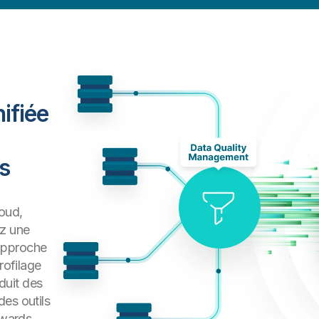
ifiée
s
oud,
ez une
approche
rofilage
duit des
es outils
ewards.