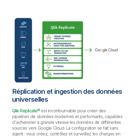
Onboarding
insights plus pertinents et optimiser vos résultats.
Qlik
Presse
Documentation produits
Nos bureaux dans le monde
Talend
Réplication et ingestion des données
universelles
Qlik Replicate®
est incontournable pour créer des
pipelines de données modernes et performants, capables
d'acheminer à grande vitesse les données de différentes
sources vers Google Cloud. La configuration se fait sans
agent : vous créez, contrôlez et surveillez les charges en