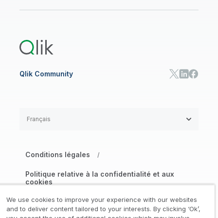
Onboarding
Bibliothèque des ressources
Qlik Cloud Analytics
Documentation produits
Qlik Answers
Qlik Predict
Qlik Automate
Qlik Community
Français
Conditions légales
/
Politique relative à la confidentialité et aux
cookies
/
We use cookies to improve your experience with our websites
Marques déposées
Confiance
and to deliver content tailored to your interests. By clicking ‘Ok’,
/
/
you accept the use of additional cookies which may involve