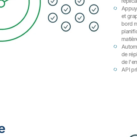
réplic
Appuye
et gra
bord m
planif
matièr
Automa
de rép
de l'e
API pr
e