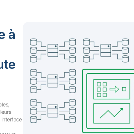
e à
ute
bles,
leurs
 interface