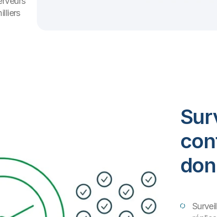
erveurs
lliers
Surv
con
don
Survei