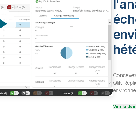
l'an
éch
env
hét
Concevez,
Qlik Repli
environne
Voir la dé