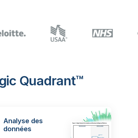
agic Quadrant™
Analyse des
données