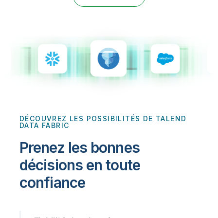
Onboarding
insights plus pertinents et optimiser vos résultats.
Qlik
Presse
Documentation produits
Nos bureaux dans le monde
Talend
DÉCOUVREZ LES POSSIBILITÉS DE TALEND
DATA FABRIC
Prenez les bonnes
décisions en toute
confiance