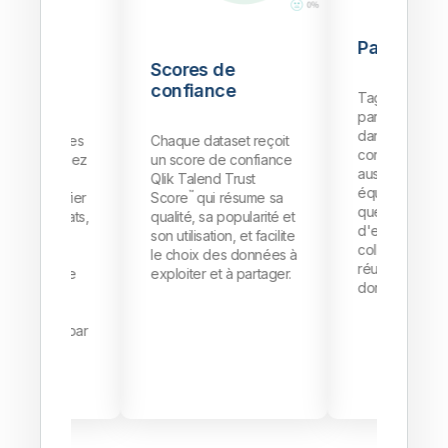
Partage simplifié
Scores de
confiance
Taguez, annotez et
partagez des datasets
dans un espace
Chaque dataset reçoit
convivial et pensé
un score de confiance
aussi bien pour les
Qlik Talend Trust
équipes techniques
™
Score
qui résume sa
que métier, afin
qualité, sa popularité et
d'encourager la
g
son utilisation, et facilite
collaboration et la
le choix des données à
réutilisation des
l
exploiter et à partager.
données.