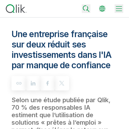
Une entreprise française
sur deux réduit ses
Back
investissements dans l'IA
Back
Back
par manque de confiance
Pourquoi Qlik ?
Back
Intégration de données
Transformez vos données en moteurs de réussite.
Tarifs – Intégration et la qualité des données
Partenaires technologiques et intégrations
Événements et webinars
Analytics et IA
Accélérez la livraison de données de confiance et prenez des
décisions plus avisées en choisissant l'offre d'intégration de
Selon une étude publiée par Qlik,
Back
Boostez la puissance de l'intégration des données et de l'analytics
données la mieux adaptée.
Back
de Qlik.
70 % des responsables IA
Bibliothèque des ressources
Tous les produits
Back
estiment que l’utilisation de
Community
Tarifs – Analytics
Support client
Société
solutions « prêtes à l’emploi »
Portail client
Emplois
Choisissez l'offre d'analytics qui vous correspond pour fournir des