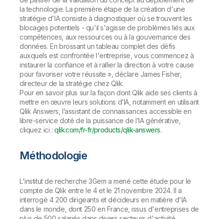
la technologie. La première étape de la création d'une
stratégie d'IA consiste à diagnostiquer où se trouvent les
blocages potentiels - qu'il s'agisse de problèmes liés aux
compétences, aux ressources ou à la gouvernance des
données. En brossant un tableau complet des défis
auxquels est confrontée l'entreprise, vous commencez à
instaurer la confiance et à rallier la direction à votre cause
pour favoriser votre réussite »
, déclare James Fisher,
directeur de la stratégie chez Qlik.
Pour en savoir plus sur la façon dont Qlik aide ses clients à
mettre en œuvre leurs solutions d’IA, notamment en utilisant
Qlik Answers, l’assistant de connaissances accessible en
libre-service doté de la puissance de l’IA générative,
cliquez ici :
qlik.com/fr-fr/products/qlik-answers
.
Méthodologie
L'institut de recherche 3Gem a mené cette étude pour le
compte de Qlik entre le 4 et le 21 novembre 2024. Il a
interrogé 4 200 dirigeants et décideurs en matière d'IA
dans le monde, dont 250 en France, issus d'entreprises de
plus de 500 salariés dans divers secteurs d'activité.