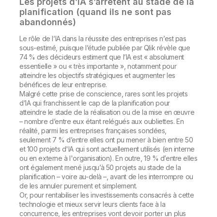
Les projets d’IA s’arrêtent au stade de la
planification (quand ils ne sont pas
abandonnés)
Le rôle de l’IA dans la réussite des entreprises n’est pas
sous-estimé, puisque l’étude publiée par Qlik révèle que
74 % des décideurs estiment que l’IA est « absolument
essentielle » ou « très importante », notamment pour
atteindre les objectifs stratégiques et augmenter les
bénéfices de leur entreprise.
Malgré cette prise de conscience, rares sont les projets
d’IA qui franchissent le cap de la planification pour
atteindre le stade de la réalisation ou de la mise en œuvre
– nombre d’entre eux étant relégués aux oubliettes. En
réalité, parmi les entreprises françaises sondées,
seulement 7 % d’entre elles ont pu mener à bien entre 50
et 100 projets d'IA qui sont actuellement utilisés (en interne
ou en externe à l'organisation). En outre, 19 % d’entre elles
ont également mené jusqu’à 50 projets au stade de la
planification – voire au-delà –, avant de les interrompre ou
de les annuler purement et simplement.
Or, pour rentabiliser les investissements consacrés à cette
technologie et mieux servir leurs clients face à la
concurrence, les entreprises vont devoir porter un plus