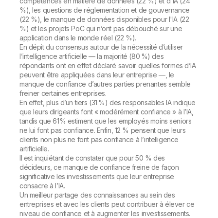
compétences en matière de données (22 %) et d'IA (24
%), les questions de réglementation et de gouvernance
(22 %), le manque de données disponibles pour l'IA (22
%) et les projets PoC qui n’ont pas débouché sur une
application dans le monde réel (22 %).
En dépit du consensus autour de la nécessité d’utiliser
l’intelligence artificielle — la majorité (80 %) des
répondants ont en effet déclaré savoir quelles formes d’IA
peuvent être appliquées dans leur entreprise —, le
manque de confiance d’autres parties prenantes semble
freiner certaines entreprises.
En effet, plus d’un tiers (31 %) des responsables IA indique
que leurs dirigeants font « modérément confiance » à l’IA,
tandis que 61% estiment que les employés moins seniors
ne lui font pas confiance. Enfin, 12 % pensent que leurs
clients non plus ne font pas confiance à l’intelligence
artificielle.
Il est inquiétant de constater que pour 50 % des
décideurs, ce manque de confiance freine de façon
significative les investissements que leur entreprise
consacre à l’IA.
Un meilleur partage des connaissances au sein des
entreprises et avec les clients peut contribuer à élever ce
niveau de confiance et à augmenter les investissements.