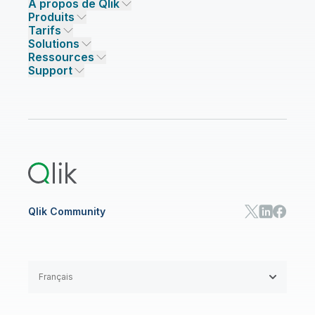
À propos de Qlik
Pourquoi Qlik ?
Produits
Confiance et sécurité
Société
Tarifs
INTÉGRATION ET QUALITÉ DES DONNÉES
Confiance et confidentialité
Emplois
Solutions
Confiance et IA
Presse
Tarifs – Intégration de données
Qlik Talend
Ressources
SOLUTIONS PARTENAIRES
Partenaires technologiques
Nos bureaux dans le monde/Contact
Tarifs – Analytics
Qlik Talend Cloud
Support
Sources et cibles de données
Tarifs – IA/ML
Événements
Talend Data Fabric
Trouver un partenaire
Qlik Community
CENTRE DE RESSOURCES
Support
ANALYTICS ET IA
Onboarding
Bibliothèque des ressources
Qlik Cloud Analytics
Documentation produits
Qlik Answers
Qlik Predict
Qlik Automate
Qlik Community
Français