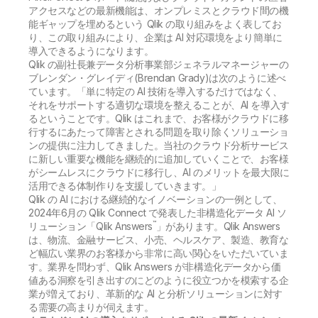
アクセスなどの最新機能は、オンプレミスとクラウド間の機
能ギャップを埋めるという Qlik の取り組みをよく表してお
り、この取り組みにより、企業は AI 対応環境をより簡単に
導入できるようになります。
Qlik の副社長兼データ分析事業部ジェネラルマネージャーの
ブレンダン・グレイディ(Brendan Grady)は次のように述べ
ています。「単に特定の AI 技術を導入するだけではなく、
それをサポートする適切な環境を整えることが、AI を導入す
るということです。Qlik はこれまで、お客様がクラウドに移
行するにあたって障害とされる問題を取り除くソリューショ
ンの提供に注力してきました。当社のクラウド分析サービス
に新しい重要な機能を継続的に追加していくことで、お客様
がシームレスにクラウドに移行し、AI のメリットを最大限に
活用できる体制作りを支援していきます。」
Qlik の AI における継続的なイノベーションの一例として、
2024年6月の Qlik Connect で発表した非構造化データ AI ソ
™
リューション「Qlik Answers
」があります。Qlik Answers
は、物流、金融サービス、小売、ヘルスケア、製造、教育な
ど幅広い業界のお客様から非常に高い関心をいただいていま
す。業界を問わず、Qlik Answers が非構造化データから価
値ある洞察を引き出すのにどのように役立つかを模索する企
業が増えており、革新的な AI と分析ソリューションに対す
る需要の高まりが伺えます。