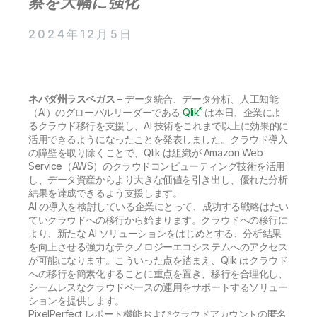
察を大幅に強化
初期トレーニング
Qlik
ニュースルーム
製品関連
事業所 / 連絡先
2024年12月5日
Talend
ネバダ州ラスベガス
– データ統合、データ分析、人工知能
®
（AI）のグローバルリーダーである
Qlik
は本日、企業によ
るクラウド移行を支援し、AI 技術をこれまで以上に効果的に
活用できるようになったことを発表しました。クラウド導入
の障壁を取り除くことで、Qlik は組織が Amazon Web
Service（AWS）のクラウドコンピューティング技術を活用
し、データ資産からより大きな価値を引き出し、優れた分析
結果を達成できるよう支援します。
AI の導入を検討している企業にとって、成功する戦略はたい
ていクラウドへの移行から始まります。クラウドへの移行に
より、新たな AI ソリューションをはじめとする、分析結果
を向上させる強力なテクノロジーエコシステムへのアクセス
が可能になります。こういった点を踏まえ、Qlik はクラウド
への移行を簡素化することに重点を置き、移行を合理化し、
シームレスなクラウドベースの運用をサポートするソリュー
ションを提供します。
PixelPerfect レポート機能およびクラウドアカウントの匿名