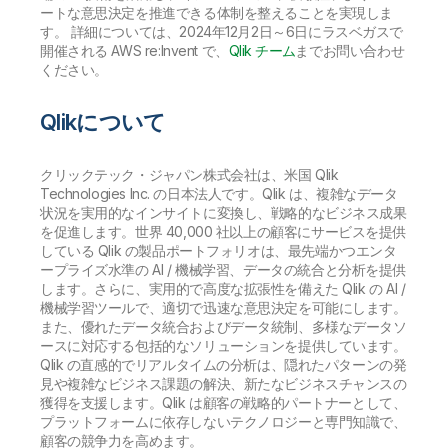
ートな意思決定を推進できる体制を整えることを実現しま
す。 詳細については、2024年12月2日～6日にラスベガスで
開催される AWS re:Invent で、
Qlik チーム
までお問い合わせ
ください。
Qlikについて
クリックテック・ジャパン株式会社は、米国 Qlik
Technologies Inc. の日本法人です。Qlik は、複雑なデータ
状況を実用的なインサイトに変換し、戦略的なビジネス成果
を促進します。世界 40,000 社以上の顧客にサービスを提供
している Qlik の製品ポートフォリオは、最先端かつエンタ
ープライズ水準の AI / 機械学習、データの統合と分析を提供
します。さらに、実用的で高度な拡張性を備えた Qlik の AI /
機械学習ツールで、適切で迅速な意思決定を可能にします。
また、優れたデータ統合およびデータ統制、多様なデータソ
ースに対応する包括的なソリューションを提供しています。
Qlik の直感的でリアルタイムの分析は、隠れたパターンの発
見や複雑なビジネス課題の解決、新たなビジネスチャンスの
獲得を支援します。Qlik は顧客の戦略的パートナーとして、
プラットフォームに依存しないテクノロジーと専門知識で、
顧客の競争力を高めます。