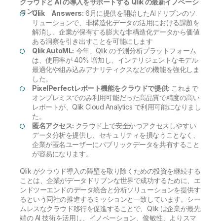
クラウドと AI の導入をサポートする Qlik の最新イノベーシ
ョン：
Qlik Answers:
6月に提供を開始したAIドリブンのソ
リューションで、非構造化データの活用における課題を
解消し、企業が保有する膨大な非構造化データから価値
ある洞察を引き出すことを可能にします
Qlik AutoML:
今年、Qlik の予測分析プラットフォーム
は、使用率が 40% 増加し、インテリジェントなモデル
最適化や組み込みアナリティクスなどの機能を強化しま
した。
PixelPerfectレポート機能をクラウドで提供:
これまで
オンプレミスでのみ利用可能だった高品質で精度の高い
レポートが、Qlik Cloud Analytics で利用可能になりまし
た。
匿名アクセス:
クラウド上で安全かつアクセスしやすい
データ分析を提供し、セキュリティを損なうことなく、
企業が匿名ユーザーにパブリックデータを共有すること
が容易になります。
Qlik がクラウド導入の障壁を取り除くための投資を継続する
ことは、企業がデータドリブンな世界で成功するために、エ
ンドツーエンドのデータ統合と分析ソリューションを提供す
るという同社の推進するミッションと一致しています。シー
ムレスなクラウド移行を促進することで、Qlik は企業が最先
端の AI 技術を活用し、イノベーション、俊敏性、よりスマ