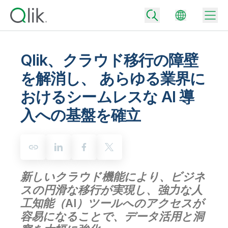
Qlik、クラウド移行の障壁
を解消し、 あらゆる業界に
Back
おけるシームレスな AI 導
Back
Back
入への基盤を確立
Qlik が選ばれる理由
Back
データ統合
データをビジネス成果へ
データ統合とデータ品質の価格
テクノロジーパートナーとの連携
イベント / Web セミナー
データ分析と AI
適切なデータ統合プランで、信頼できるデータを迅速に提供し、よりスマー
トな意思決定を促進します。
新しいクラウド機能により、ビジネ
Back
Qlik のデータ統合とデータ分析の価値を最大化
Back
スの円滑な移行が実現し、強力な人
リソースライブラリ
すべての製品
データ分析の価格
Back
工知能（AI）ツールへのアクセスが
コミュニティ
カスタマーサポート
企業情報
容易になることで、データ活用と洞
適切なデータ分析プランで、より優れたインサイトを獲得し、ビジネス成果
コミュニティ
カスタマーポータル
採用情報
の達成をサポートします。