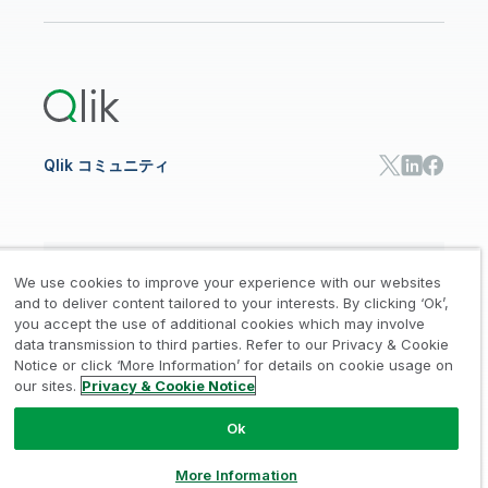
オンライントレーニング
リソースライブラリ
Qlik Cloud Analytics
製品関連
Qlik Answers
Qlik Predict
Qlik Automate
Qlik コミュニティ
日本語
We use cookies to improve your experience with our websites
and to deliver content tailored to your interests. By clicking ‘Ok’,
you accept the use of additional cookies which may involve
data transmission to third parties. Refer to our Privacy & Cookie
法的規約
プライバシーとクッキー通知
商標
/
/
/
Notice or click ‘More Information’ for details on cookie usage on
our sites.
Privacy & Cookie Notice
Trust
利用規約
個人情報取り扱い申請
/
/
Ok
© 1993-2026 QlikTech International
AB, All Rights Reserved
More Information