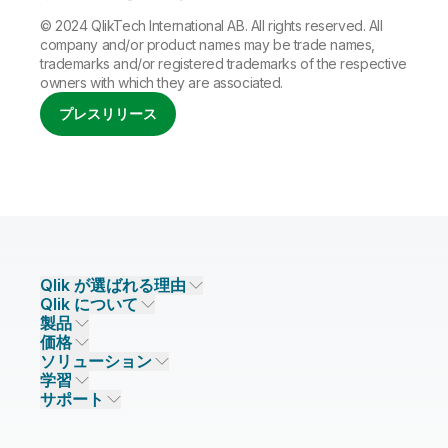
© 2024 QlikTech International AB. All rights reserved. All
company and/or product names may be trade names,
trademarks and/or registered trademarks of the respective
owners with which they are associated.
プレスリリース
Qlik が選ばれる理由
Qlik について
Qlik が選ばれる理由
製品
信頼とセキュリティ
企業情報
価格
データ統合とデータ品質
信頼とプライバシー
採用情報
ソリューション
信頼と AI
ニュースルーム
データ統合
Qlik Talend
学習
ソリューションパートナー
主なテクノロジーパートナー
事業所 / 連絡先
データ分析
Qlik Talend Cloud
サポート
データソースとターゲット
AI / 機械学習
イベント
Talend Data Fabric
パートナー検索
コミュニティ
リソース
サポート
データ分析