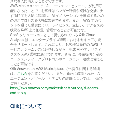
ズな導入に備えることができます。
AWS Marketplace で「AI エージェントとツール」が利用可
能になったことで、お客様はベンダー評価や複雑な交渉に要
する時間を大幅に短縮し、AI イノベーションを推進するため
の調達プロセスを大幅に加速できます。また、AWS アカウ
ントを通じた購買により、ライセンス、支払い、アクセスの
状況をAWS 上で把握、管理することが可能です。
SaaS ソリューションとして提供されている Qlik Cloud
Analytics は、エンタープライズ環境におけるセキュアな統
合をサポートします。これにより、お客様は既存の AWS サ
ービスとシームレスに連携しながら、生成 AI やアナリティ
クスを AWS 柔軟に展開できます。さらに、今後提供予定の
エージェンティックプロトコルやエージェント連携に備える
ことが可能です。
Qlik Answers の AWS Marketplace での提供に関する詳細
は、
こちら
をご覧ください。 また、新たに追加された「AI
エージェントとツール」カテゴリの詳細については、下記を
ご覧ください。
https://aws.amazon.com/marketplace/solutions/ai-agents-
and-tools/
Qlikについて