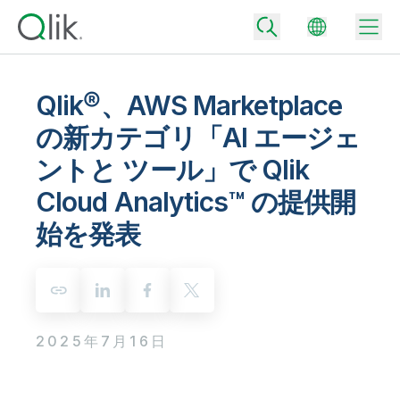
Qlik®、AWS Marketplace
の新カテゴリ「AI エージェ
Back
ントと ツール」で Qlik
Back
Back
Cloud Analytics™ の提供開
Qlik が選ばれる理由
Back
始を発表
データ統合
データをビジネス成果へ
データ統合とデータ品質の価格
テクノロジーパートナーとの連携
イベント / Web セミナー
データ分析と AI
適切なデータ統合プランで、信頼できるデータを迅速に提供し、よりスマー
トな意思決定を促進します。
Back
Qlik のデータ統合とデータ分析の価値を最大化
Back
リソースライブラリ
すべての製品
2025年7月16日
データ分析の価格
Back
コミュニティ
カスタマーサポート
企業情報
適切なデータ分析プランで、より優れたインサイトを獲得し、ビジネス成果
コミュニティ
カスタマーポータル
採用情報
の達成をサポートします。