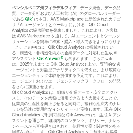
初期トレーニング
Qlik
ニュースルーム
ペンシルベニア州フィラデルフィア
製品関連
– データ統合、データ品
事業所 / 連絡先
質、データ分析および人工知能（AI）のグローバルリーダー
Talend
®
である
Qlik
は本日、AWS Marketplace に新設されたカテゴ
リ「AI エージェントとツール」における、Qlik Cloud
Analytics の提供開始を発表しました。これにより、お客様
は AWS Marketplace を通じて、AI エージェントとツールソ
リューションを簡単に検索・購入・導入できるようになりま
した。この中には、Qlik Cloud Analytics に搭載されてい
る、構造化・非構造化両方の企業データに対応した生成 AI
アシスタント
Qlik Answers®
も含まれます。さらに Qlik
は、2025年末までに Qlik Cloud Analytics 上で、専門的な AI
エージェントと対話型アナリティクスを備えた、より広範な
エージェンティック体験を提供する予定です。これにより、
エージェントおよびエージェンティックワークフローの開発
をさらに加速させます。
Qlik Cloud Analytics は、組織が企業データへ安全にアクセ
スし、そのデータを業務に活用できるよう支援することで、
従業員の生産性を向上させると同時に、複雑な組織内のナレ
ッジを迅速に実用的なインサイトへと変換します。現在 Qlik
Cloud Analytics で利用可能な Qlik Answers は、生成 AI アシ
スタントを通じて、組織内のコンテンツ、ポリシー、ナレッ
ジベースから直接導き出された、信頼性が高く関連性のある
回答を提供します。Qlik Cloud Analytics をご利用のお客様