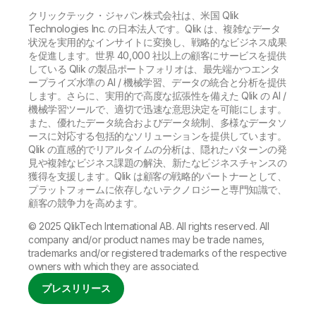
クリックテック・ジャパン株式会社は、米国 Qlik
Technologies Inc. の日本法人です。Qlik は、複雑なデータ
状況を実用的なインサイトに変換し、戦略的なビジネス成果
を促進します。世界 40,000 社以上の顧客にサービスを提供
している Qlik の製品ポートフォリオは、最先端かつエンタ
ープライズ水準の AI / 機械学習、データの統合と分析を提供
します。さらに、実用的で高度な拡張性を備えた Qlik の AI /
機械学習ツールで、適切で迅速な意思決定を可能にします。
また、優れたデータ統合およびデータ統制、多様なデータソ
ースに対応する包括的なソリューションを提供しています。
Qlik の直感的でリアルタイムの分析は、隠れたパターンの発
見や複雑なビジネス課題の解決、新たなビジネスチャンスの
獲得を支援します。Qlik は顧客の戦略的パートナーとして、
プラットフォームに依存しないテクノロジーと専門知識で、
顧客の競争力を高めます。
© 2025 QlikTech International AB. All rights reserved. All
company and/or product names may be trade names,
trademarks and/or registered trademarks of the respective
owners with which they are associated.
プレスリリース