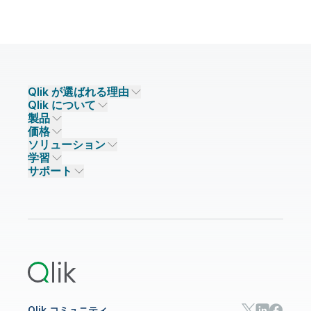
Qlik が選ばれる理由
Qlik について
Qlik が選ばれる理由
製品
信頼とセキュリティ
企業情報
価格
データ統合とデータ品質
信頼とプライバシー
採用情報
ソリューション
信頼と AI
ニュースルーム
データ統合
Qlik Talend
学習
ソリューションパートナー
主なテクノロジーパートナー
事業所 / 連絡先
データ分析
Qlik Talend Cloud
サポート
データソースとターゲット
AI / 機械学習
イベント
Talend Data Fabric
パートナー検索
コミュニティ
リソース
サポート
データ分析
オンライントレーニング
リソースライブラリ
Qlik Cloud Analytics
製品関連
Qlik Answers
Qlik Predict
Qlik Automate
Qlik コミュニティ