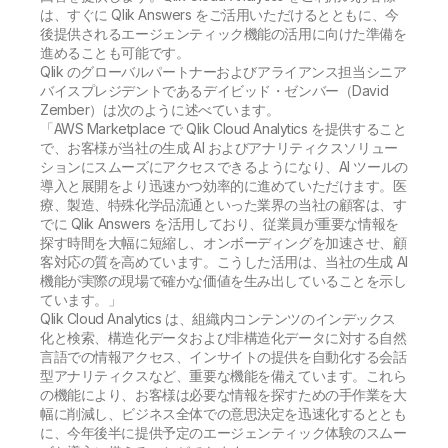
は、すぐに Qlik Answers をご活用いただけるとともに、今
後提供されるエージェンティック機能の活用に向けた準備を
進めることも可能です。
Qlik のグローバルパートナーおよびアライアンス担当シニア
バイスプレジデントであるデイビッド・ゼンバー（David
Zember）は次のように述べています。
「AWS Marketplace で Qlik Cloud Analytics を提供すること
で、お客様が当社の生成 AI およびアナリティクスソリュー
ションにスムーズにアクセスできるようになり、AI ツールの
導入と展開をより迅速かつ効率的に進めていただけます。医
療、製造、特殊化学品流通といった業界の当社の顧客は、す
でに Qlik Answers を活用しており、従業員が重要な情報を
探す時間を大幅に短縮し、オンボーディングを加速させ、顧
客対応の質を高めています。こうした活用は、当社の生成 AI
機能が実際の現場で確かな価値を生み出していることを示し
ています。」
Qlik Cloud Analytics は、組織内コンテンツのインデックス
化と検索、構造化データおよび非構造化データに対する自然
言語での情報アクセス、インサイトの提供を自動化する会話
型アナリティクスなど、重要な機能を備えています。これら
の機能により、お客様は必要な情報を探すための手作業を大
幅に削減し、ビジネス全体での意思決定を迅速化するととも
に、今年後半に提供予定のエージェンティック体験のスムー