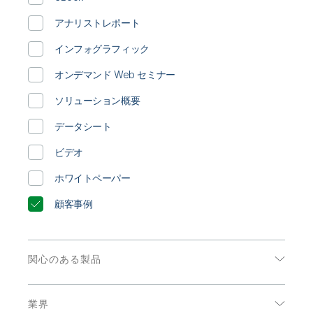
初期トレーニング
Qlik
ニュースルーム
製品関連
事業所 / 連絡先
アナリストレポート
Talend
インフォグラフィック
オンデマンド Web セミナー
ソリューション概要
データシート
ビデオ
ホワイトペーパー
顧客事例
関心のある製品
データ分析
業界
データ統合