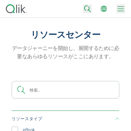
リソースセンター
Back
データジャーニーを開始し、展開するために必
Back
要なあらゆるリソースがここにあります。
Back
Qlik が選ばれる理由
Back
データ統合
データをビジネス成果へ
データ統合とデータ品質の価格
テクノロジーパートナーとの連携
イベント / Web セミナー
データ分析と AI
適切なデータ統合プランで、信頼できるデータを迅速に提供し、よりスマー
トな意思決定を促進します。
Back
Qlik のデータ統合とデータ分析の価値を最大化
Back
リソースライブラリ
すべての製品
データ分析の価格
Back
コミュニティ
リソースタイプ
カスタマーサポート
企業情報
適切なデータ分析プランで、より優れたインサイトを獲得し、ビジネス成果
コミュニティ
カスタマーポータル
採用情報
の達成をサポートします。
eBook