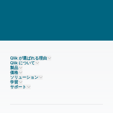
Qlik が選ばれる理由
Qlik について
Qlik が選ばれる理由
製品
信頼とセキュリティ
企業情報
価格
データ統合とデータ品質
信頼とプライバシー
採用情報
ソリューション
信頼と AI
ニュースルーム
データ統合
Qlik Talend
学習
ソリューションパートナー
主なテクノロジーパートナー
事業所 / 連絡先
データ分析
Qlik Talend Cloud
サポート
データソースとターゲット
AI / 機械学習
イベント
Talend Data Fabric
パートナー検索
コミュニティ
リソース
サポート
データ分析
オンライントレーニング
リソースライブラリ
Qlik Cloud Analytics
製品関連
Qlik Answers
Qlik Predict