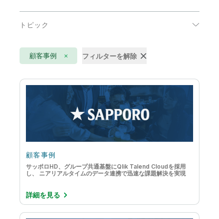
エネルギーおよび公共事業
トピック
コミュニケーション
AI
ハイテク
顧客事例
フィルターを解除
DataOps
公共部門
IoT アナリティクス
医療
アクティブインテリジェンス
小売
クラウドデータの移行
消費者製品
データウェアハウスの自動化
生命科学
データストリーミング
顧客事例
製造
サッポロHD、グループ共通基盤にQlik Talend Cloudを採用
データのモダナイゼーション
し、 ニアリアルタイムのデータ連携で迅速な課題解決を実現
輸送 / ロジスティクス
データの品質と統制
金融サービス
詳細を見る
データリテラシー