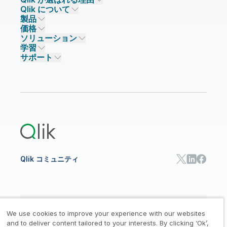
初期トレーニング
Qlik
ニュースルーム
Qlik について
Qlik が選ばれる理由
製品関連
事業所 / 連絡先
製品
信頼とセキュリティ
企業情報
価格
データ統合とデータ品質
信頼とプライバシー
採用情報
Talend
ソリューション
信頼と AI
ニュースルーム
データ統合
Qlik Talend
学習
ソリューションパートナー
主なテクノロジーパートナー
事業所 / 連絡先
データ分析
Qlik Talend Cloud
サポート
データソースとターゲット
AI / 機械学習
イベント
Talend Data Fabric
パートナー検索
コミュニティ
リソース
サポート
データ分析
オンライントレーニング
リソースライブラリ
Qlik Cloud Analytics
製品関連
Qlik Answers
Qlik Predict
Qlik Automate
Qlik コミュニティ
日本語
We use cookies to improve your experience with our websites
and to deliver content tailored to your interests. By clicking ‘Ok’,