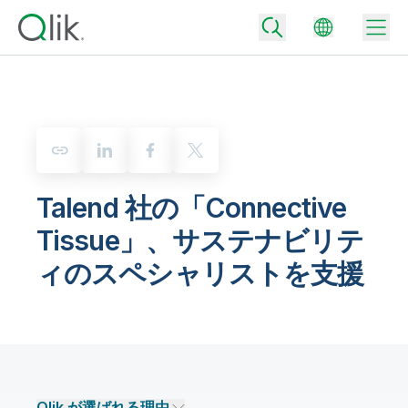
Back
Back
Back
Talend 社の「Connective
Qlik が選ばれる理由
Back
Tissue」、サステナビリテ
データ統合
データをビジネス成果へ
データ統合とデータ品質の価格
ィのスペシャリストを支援
テクノロジーパートナーとの連携
イベント / Web セミナー
データ分析と AI
適切なデータ統合プランで、信頼できるデータを迅速に提供し、よりスマー
トな意思決定を促進します。
Back
Qlik のデータ統合とデータ分析の価値を最大化
Back
リソースライブラリ
すべての製品
データ分析の価格
Back
コミュニティ
カスタマーサポート
企業情報
適切なデータ分析プランで、より優れたインサイトを獲得し、ビジネス成果
コミュニティ
カスタマーポータル
採用情報
の達成をサポートします。
Qlik が選ばれる理由