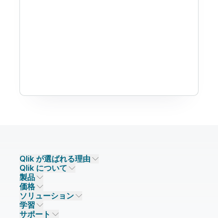
Qlik が選ばれる理由
Qlik について
Qlik が選ばれる理由
製品
信頼とセキュリティ
企業情報
価格
データ統合とデータ品質
信頼とプライバシー
採用情報
ソリューション
信頼と AI
ニュースルーム
データ統合
Qlik Talend
学習
ソリューションパートナー
主なテクノロジーパートナー
事業所 / 連絡先
データ分析
Qlik Talend Cloud
サポート
データソースとターゲット
AI / 機械学習
イベント
Talend Data Fabric
パートナー検索