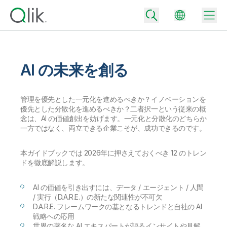
AI の未来を創る
Back
Back
管理を優先とした一元化を進めるべきか？イノベーションを
Back
優先とした分散化を進めるべきか？二者択一という従来の概
Qlik が選ばれる理由
念は、AI の価値創出を妨げます。一元化と分散化のどちらか
Back
一方ではなく、両立できる企業こそが、成功できるのです。
データ統合
データをビジネス成果へ
データ統合とデータ品質の価格
本ガイドブックでは 2026年に押さえておくべき 12 のトレン
テクノロジーパートナーとの連携
イベント / Web セミナー
データ分析と AI
ドを徹底解説します。
適切なデータ統合プランで、信頼できるデータを迅速に提供し、よりスマー
トな意思決定を促進します。
Back
Qlik のデータ統合とデータ分析の価値を最大化
Back
AI の価値を引き出すには、データ / エージェント / 人間
リソースライブラリ
すべての製品
データ分析の価格
Back
/ 実行（D.A.R.E.）の新たな関連性が不可欠
コミュニティ
D.A.R.E. フレームワークの基となるトレンドと自社の AI
カスタマーサポート
企業情報
適切なデータ分析プランで、より優れたインサイトを獲得し、ビジネス成果
戦略への応用
コミュニティ
カスタマーポータル
採用情報
の達成をサポートします。
世界の著名な AI エキスパートが語るインサイトや見解