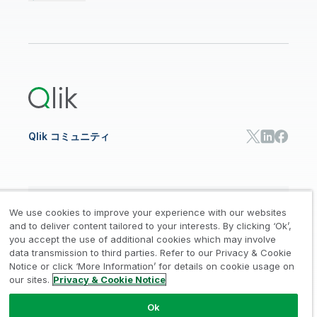
コミュニティ
リソース
サポート
データ分析
オンライントレーニング
リソースライブラリ
Qlik Cloud Analytics
製品関連
Qlik Answers
Qlik Predict
Qlik Automate
Qlik コミュニティ
日本語
We use cookies to improve your experience with our websites
and to deliver content tailored to your interests. By clicking ‘Ok’,
you accept the use of additional cookies which may involve
data transmission to third parties. Refer to our Privacy & Cookie
法的規約
プライバシーとクッキー通知
商標
/
/
/
Notice or click ‘More Information’ for details on cookie usage on
our sites.
Privacy & Cookie Notice
Trust
利用規約
個人情報取り扱い申請
/
/
Ok
© 1993-2026 QlikTech International