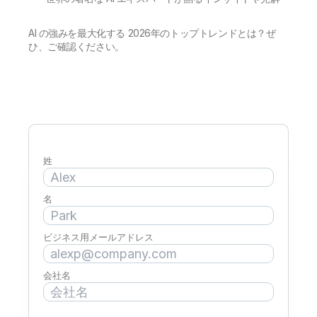
初期トレーニング
Qlik
ニュースルーム
製品関連
事業所 / 連絡先
AI の強みを最大化する 2026年のトップトレンドとは？ぜ
Talend
ひ、ご確認ください。
姓
名
ビジネス用メールアドレス
会社名