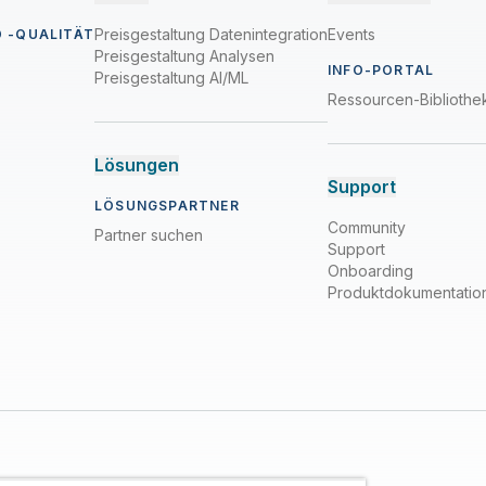
Preisgestaltung Datenintegration
Events
 -QUALITÄT
Preisgestaltung Analysen
INFO-PORTAL
Preisgestaltung AI/ML
Ressourcen-Bibliothe
Lösungen
Support
LÖSUNGSPARTNER
Community
Partner suchen
Support
Onboarding
Produktdokumentatio