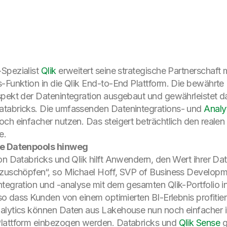
-Spezialist
Qlik
erweitert seine strategische Partnerschaft 
s-Funktion in die Qlik End-to-End Plattform. Die bewährte
pekt der Datenintegration ausgebaut und gewährleistet dam
atabricks. Die umfassenden Datenintegrations- und
Analy
och einfacher nutzen. Das steigert beträchtlich den reale
e.
lle Datenpools hinweg
on Databricks und Qlik hilft Anwendern, den Wert ihrer Da
szuschöpfen“, so Michael Hoff, SVP of Business Developme
ntegration und -analyse mit dem gesamten Qlik-Portfolio 
 so dass Kunden von einem optimierten BI-Erlebnis profitier
alytics können Daten aus Lakehouse nun noch einfacher i
Plattform einbezogen werden. Databricks und
Qlik Sense
g