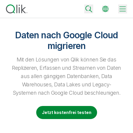
Daten nach Google Cloud
migrieren
Back
Back
Mit den Lösungen von Qlik können Sie das
Back
Replizieren, Erfassen und Streamen von Daten
Warum Qlik
Back
aus allen gängigen Datenbanken, Data
Datenintegration
Aus Daten werden geschäftliche Erfolge
Warehouses, Data Lakes und Legacy-
Preisgestaltung Datenintegration und -qualität
Systemen nach Google Cloud beschleunigen.
Technologiepartner und Integrationen
Events und Webinare
Analysen und AI
Mit dem richtigen Datenintegrationstarif vertrauenswürdige Daten
schnell bereitstellen und fundierte Entscheidungen treffen
Back
Die Vorteile von Qlik-Datenintegration und -Analyse überall nutzen
Back
Ressourcen-Bibliothek
Alle Produkte
Jetzt kostenfrei testen
Preisgestaltung Analysen
Back
Community
Kundensupport
Unternehmen
Mit dem passenden Analysetarif mehr Einblick gewinnen und
Kundenportal
Karriere
bessere Ergebnisse erzielen