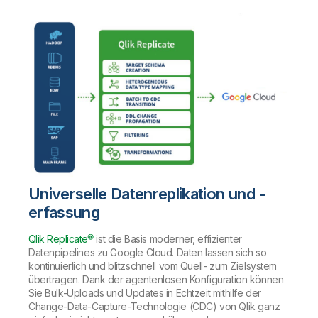
Onboarding
Qlik
Presse
Produktdokumentation
Weltweite Niederlassungen
Talend
Universelle Datenreplikation und -
erfassung
Qlik Replicate®
ist die Basis moderner, effizienter
Datenpipelines zu Google Cloud. Daten lassen sich so
kontinuierlich und blitzschnell vom Quell- zum Zielsystem
übertragen. Dank der agentenlosen Konfiguration können
Sie Bulk-Uploads und Updates in Echtzeit mithilfe der
Change-Data-Capture-Technologie (CDC) von Qlik ganz