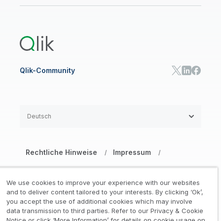
Ressourcen-Bibliothek
Qlik Cloud Analytics
Produktdokumentation
Qlik Answers
Qlik Predict
Qlik Automate
Qlik-Community
Deutsch
Rechtliche Hinweise
Impressum
/
/
Datenschutz- und Cookie-Erklärung
/
We use cookies to improve your experience with our websites
Marken
Vertrauen
and to deliver content tailored to your interests. By clicking ‘Ok’,
/
/
you accept the use of additional cookies which may involve
data transmission to third parties. Refer to our Privacy & Cookie
Nutzungsbedingungen Website
/
Notice or click ‘More Information’ for details on cookie usage on