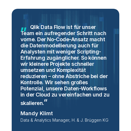
Qlik Data Flow ist für unser
d
Team ein aufregender Schritt nach
e
vorne. Der No-Code-Ansatz macht
o
die Datenmodellierung auch für
T
Analysten mit weniger Scripting-
w
Erfahrung zugänglicher. So können
d
wir kleinere Projekte schneller
u
umsetzen und Komplexität
P
m
reduzieren – ohne Abstriche bei der
M
Kontrolle. Wir sehen großes
s
Potenzial, unsere Daten-Workflows
o
in der Cloud zu vereinfachen und zu
b
u
skalieren.
e
Mandy Klimt
m
Data & Analytics Manager, H. & J. Brüggen KG
L