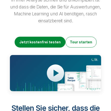
Onboarding
Qlik
Presse
und dass die Daten, die Sie für Auswertungen,
Produktdokumentation
Weltweite Niederlassungen
Machine Learning und AI benötigen, rasch
Talend
einsatzbereit sind.
Jetzt kostenfrei testen
Tour starten
Stellen Sie sicher, dass die