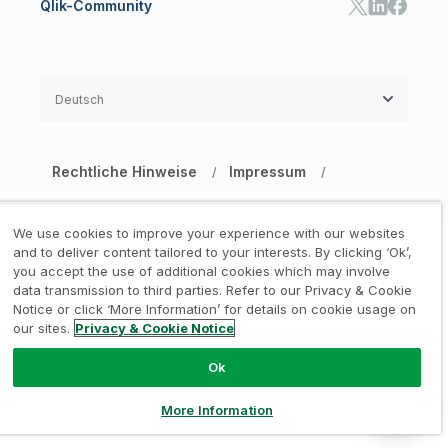
Qlik-Community
Deutsch
Rechtliche Hinweise
Impressum
/
/
Datenschutz- und Cookie-Erklärung
/
We use cookies to improve your experience with our websites
Marken
Vertrauen
and to deliver content tailored to your interests. By clicking ‘Ok’,
/
/
you accept the use of additional cookies which may involve
data transmission to third parties. Refer to our Privacy & Cookie
Nutzungsbedingungen Website
/
Notice or click ‘More Information’ for details on cookie usage on
our sites.
Privacy & Cookie Notice
Meine Daten nicht weitergeben
Ok
© 1993–2026 QlikTech International
AB. Alle Rechte vorbehalten
More Information