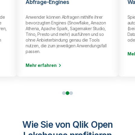
Warehouses
er
Spiegeln Sie Daten aus Iceberg-Tabellen
zon
automatisch in Ihr Cloud-Data-Warehouse
io,
(beispielsweise Snowflake oder
 so
Databricks*), ohne die Daten zu kopieren
oder zu duplizieren.
fall
Mehr erfahren
Wie Sie von Qlik Open