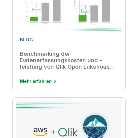
BLOG
Benchmarking der
Datenerfassungskosten und -
leistung von Qlik Open Lakehouse
im Vergleich zu einem Data
Warehouse
Mehr erfahren