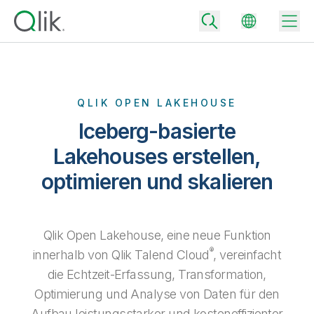
QLIK OPEN LAKEHOUSE
Back
Iceberg-basierte
Back
Back
Lakehouses erstellen,
Warum Qlik
Back
optimieren und skalieren
Datenintegration
Aus Daten werden geschäftliche Erfolge
Preisgestaltung Datenintegration und -qualität
Technologiepartner und Integrationen
Events und Webinare
Analysen und AI
Mit dem richtigen Datenintegrationstarif vertrauenswürdige Daten
Qlik Open Lakehouse, eine neue Funktion
schnell bereitstellen und fundierte Entscheidungen treffen
Back
Die Vorteile von Qlik-Datenintegration und -Analyse überall nutzen
®
innerhalb von Qlik Talend Cloud
, vereinfacht
Back
Ressourcen-Bibliothek
Alle Produkte
Preisgestaltung Analysen
Back
die Echtzeit-Erfassung, Transformation,
Community
Kundensupport
Optimierung und Analyse von Daten für den
Unternehmen
Mit dem passenden Analysetarif mehr Einblick gewinnen und
Kundenportal
Karriere
bessere Ergebnisse erzielen
Aufbau leistungsstarker und kosteneffizienter