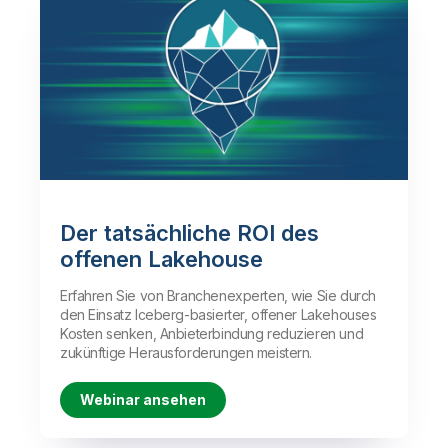
Lakehouse) können Kunden ihre
Komprimierung, Indizierung und
Iceberg-basierten Lakehouses
Bereinigungen werden dynamisch
mithilfe einer zentralen End-to-End-
angepasst, um unabhängig vom
Lösung erfassen, transformieren,
Umfang stets maximale Leistung zu
regulieren, optimieren und
gewährleisten.
verwalten. So stehen qualitativ
hochwertige, vertrauenswürdige
Mehr erfahren
Daten bereit, ohne weitere
Technologien einsetzen zu müssen.
Demo ansehen
Der tatsächliche ROI des
offenen Lakehouse
Erfahren Sie von Branchenexperten, wie Sie durch
den Einsatz Iceberg-basierter, offener Lakehouses
Kosten senken, Anbieterbindung reduzieren und
zukünftige Herausforderungen meistern.
Webinar ansehen