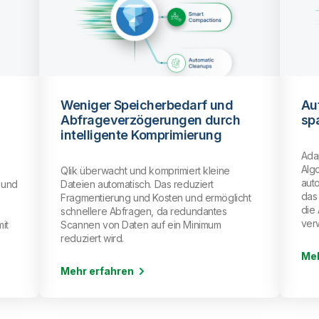
Automatische Bereinigungen
h
sparen Zeit und Aufwand
Adaptive Optimizer nutzt spezielle
Algorithmen, um nötige Bereinigungen
automatisch durchzuführen. Dies beinhaltet
das sichere Ablaufen von Snapshots sowie
cht
die Aufbewahrung und das Löschen
verwaister Dateien.
Mehr erfahren