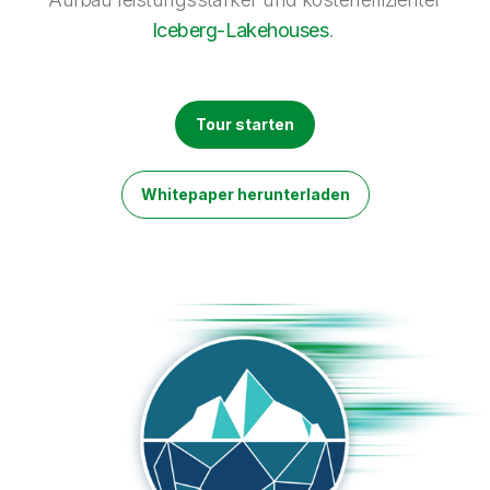
Onboarding
Qlik
Presse
Produktdokumentation
Iceberg-Lakehouses
.
Weltweite Niederlassungen
Talend
Tour starten
Whitepaper herunterladen