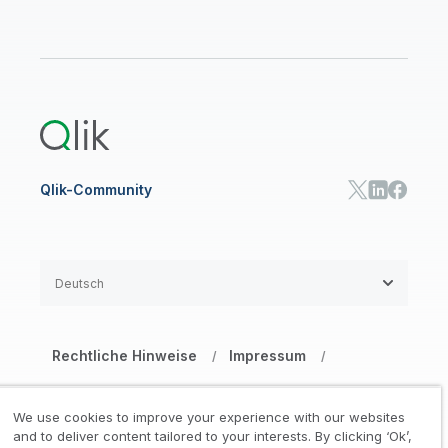
Community
INFO-PORTAL
Support
ANALYSEN UND AI
Onboarding
Ressourcen-Bibliothek
Qlik Cloud Analytics
Produktdokumentation
Qlik Answers
Qlik Predict
Qlik Automate
Qlik-Community
Deutsch
Rechtliche Hinweise
Impressum
/
/
Datenschutz- und Cookie-Erklärung
/
We use cookies to improve your experience with our websites
Marken
Vertrauen
and to deliver content tailored to your interests. By clicking ‘Ok’,
/
/