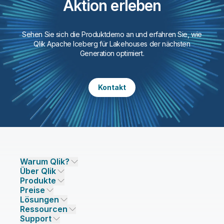
Aktion erleben
Sehen Sie sich die Produktdemo an und erfahren Sie, wie
Qlik Apache Iceberg für Lakehouses der nächsten
Generation optimiert.
Kontakt
Warum Qlik?
Über Qlik
Warum Qlik
Produkte
Vertrauen und Sicherheit
Unternehmen
Preise
DATENINTEGRATION UND -QUALITÄT
Vertrauen und Datenschutz
Karriere
Lösungen
Vertrauen und KI
Presse
Preisgestaltung Datenintegration
Qlik Talend
Ressourcen
LÖSUNGSPARTNER
Unsere Technologiepartner
Niederlassungen/Kontakt
Preisgestaltung Analysen
Qlik Talend Cloud
Support
Datenquellen und -ziele
Preisgestaltung AI/ML
Events
Talend Data Fabric
Partner suchen