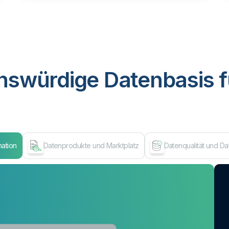
nswürdige Datenbasis f
mation
Datenprodukte und Marktplatz
Datenqualität und D