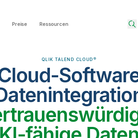
Preise
Ressourcen
QLIK TALEND CLOUD®
 Cloud-Software
Datenintegratio
ertrauenswürdig
KI-fähige Date