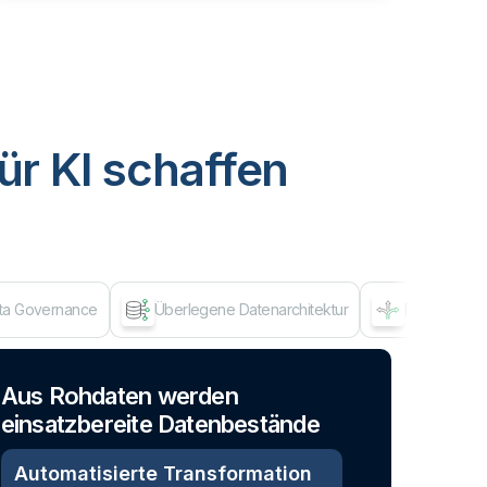
ür KI schaffen
ata Governance
Überlegene Datenarchitektur
Flexibles A
Dat
Aus Rohdaten werden
einsatzbereite Datenbestände
Automatisierte Transformation