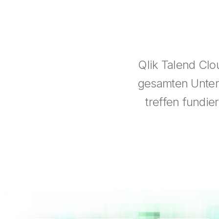
Qlik Talend Clo
gesamten Untern
treffen fundie