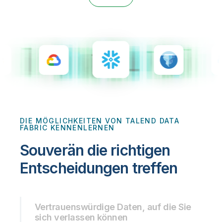
Onboarding
Qlik
Presse
Produktdokumentation
Weltweite Niederlassungen
Talend
DIE MÖGLICHKEITEN VON TALEND DATA
FABRIC KENNENLERNEN
Souverän die richtigen
Entscheidungen treffen
Vertrauenswürdige Daten, auf die Sie
sich verlassen können