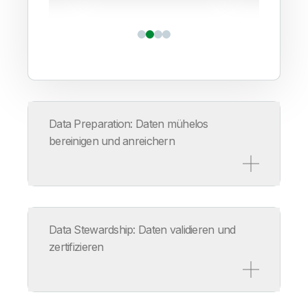
Data Preparation: Daten mühelos
bereinigen und anreichern
e
Teamarbeit
Wiederver
Data Stewardship: Daten validieren und
ereinigung
Pipelines
zertifizieren