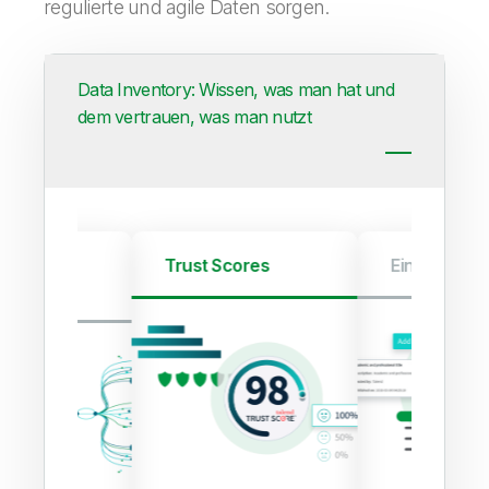
regulierte und agile Daten sorgen.
Data Inventory: Wissen, was man hat und
dem vertrauen, was man nutzt
gente Data
Trust Scores
Einfache Fr
ery