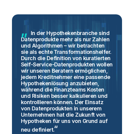
h
In der Hypothekenbranche sind
Datenprodukte mehr als nur Zahlen
z
,
und Algorithmen – wir betrachten
b
sie als echte Transformationshelfer.
d
Durch die Definition von kuratierten
D
Self-Service-Datenprodukten wollen
d
wir unseren Beratern ermöglichen,
G
jedem Kreditnehmer eine passende
d
Hypothekenlösung anzubieten,
s
während die Finanzteams Kosten
A
und Risiken besser kalkulieren und
h
kontrollieren können. Der Einsatz
von Datenprodukten in unserem
S
Unternehmen hat die Zukunft von
V
Hypotheken für uns von Grund auf
I
neu
definiert.