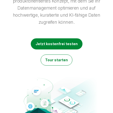
produktorientiertes Konzept, mit dem Sie Ihr
Onboarding
Qlik
Presse
Produktdokumentation
Weltweite Niederlassungen
Datenmanagement optimieren und auf
hochwertige, kuratierte und KI-fähige Daten
Talend
zugreifen können.
Jetzt kostenfrei testen
Tour starten