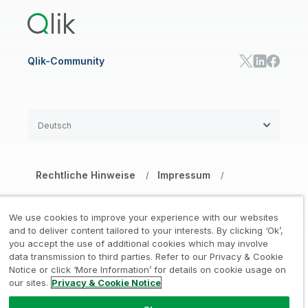
Qlik Automate
Qlik-Community
Deutsch
Rechtliche Hinweise
Impressum
/
/
Datenschutz- und Cookie-Erklärung
/
We use cookies to improve your experience with our websites
Marken
Vertrauen
and to deliver content tailored to your interests. By clicking ‘Ok’,
/
/
you accept the use of additional cookies which may involve
data transmission to third parties. Refer to our Privacy & Cookie
Nutzungsbedingungen Website
/
Notice or click ‘More Information’ for details on cookie usage on
our sites.
Privacy & Cookie Notice
Meine Daten nicht weitergeben