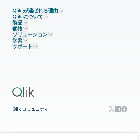
Qlik が選ばれる理由
Qlik について
Qlik が選ばれる理由
製品
信頼とセキュリティ
企業情報
価格
データ統合とデータ品質
信頼とプライバシー
採用情報
ソリューション
信頼と AI
ニュースルーム
データ統合
Qlik Talend
学習
ソリューションパートナー
主なテクノロジーパートナー
事業所 / 連絡先
データ分析
Qlik Talend Cloud
サポート
データソースとターゲット
AI / 機械学習
イベント
Talend Data Fabric
パートナー検索
コミュニティ
リソース
サポート
データ分析
オンライントレーニング
リソースライブラリ
Qlik Cloud Analytics
製品関連
Qlik Answers
Qlik Predict
Qlik Automate
Qlik コミュニティ
日本語