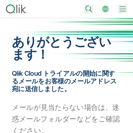
ありがとうござい
Back
ます！
Back
Back
Qlik が選ばれる理由
Back
Qlik Cloud トライアルの開始に関す
データ統合
データをビジネス成果へ
るメールをお客様のメールアドレス
データ統合とデータ品質の価格
宛に送信しました。
テクノロジーパートナーとの連携
イベント / Web セミナー
データ分析と AI
適切なデータ統合プランで、信頼できるデータを迅速に提供し、よりスマー
トな意思決定を促進します。
Back
Qlik のデータ統合とデータ分析の価値を最大化
メールが見当たらない場合は、迷
Back
リソースライブラリ
すべての製品
データ分析の価格
Back
惑メールフォルダーなどをご確認
コミュニティ
カスタマーサポート
企業情報
適切なデータ分析プランで、より優れたインサイトを獲得し、ビジネス成果
コミュニティ
ください。
カスタマーポータル
採用情報
の達成をサポートします。