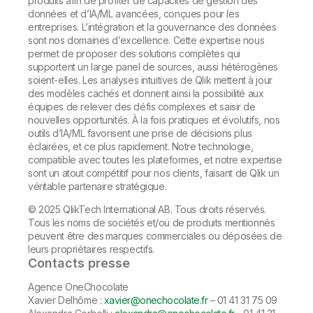
produits afin de profiter de capacités de gestion des
données et d’IA/ML avancées, conçues pour les
entreprises. L’intégration et la gouvernance des données
sont nos domaines d’excellence. Cette expertise nous
permet de proposer des solutions complètes qui
supportent un large panel de sources, aussi hétérogènes
soient-elles. Les analyses intuitives de Qlik mettent à jour
des modèles cachés et donnent ainsi la possibilité aux
équipes de relever des défis complexes et saisir de
nouvelles opportunités. À la fois pratiques et évolutifs, nos
outils d’IA/ML favorisent une prise de décisions plus
éclairées, et ce plus rapidement. Notre technologie,
compatible avec toutes les plateformes, et notre expertise
sont un atout compétitif pour nos clients, faisant de Qlik un
véritable partenaire stratégique.
© 2025 QlikTech International AB. Tous droits réservés.
Tous les noms de sociétés et/ou de produits mentionnés
peuvent être des marques commerciales ou déposées de
leurs propriétaires respectifs.
Contacts presse
Agence OneChocolate
Xavier Delhôme :
xavier@onechocolate.fr
– 01 41 31 75 09