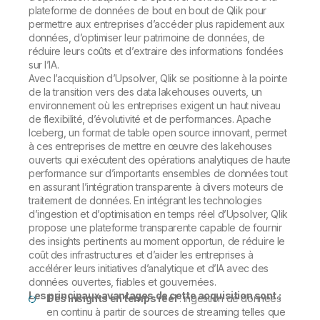
plateforme de données de bout en bout de Qlik pour
permettre aux entreprises d’accéder plus rapidement aux
données, d’optimiser leur patrimoine de données, de
réduire leurs coûts et d’extraire des informations fondées
sur l’IA.
Avec l’acquisition d’Upsolver, Qlik se positionne à la pointe
de la transition vers des data lakehouses ouverts, un
environnement où les entreprises exigent un haut niveau
de flexibilité, d’évolutivité et de performances. Apache
Iceberg, un format de table open source innovant, permet
à ces entreprises de mettre en œuvre des lakehouses
ouverts qui exécutent des opérations analytiques de haute
performance sur d’importants ensembles de données tout
en assurant l’intégration transparente à divers moteurs de
traitement de données. En intégrant les technologies
d’ingestion et d’optimisation en temps réel d’Upsolver, Qlik
propose une plateforme transparente capable de fournir
des insights pertinents au moment opportun, de réduire le
coût des infrastructures et d’aider les entreprises à
accélérer leurs initiatives d’analytique et d’IA avec des
données ouvertes, fiables et gouvernées.
Les principaux avantages de cette acquisition sont :
Des insights en temps réel
: ingestion de données
en continu à partir de sources de streaming telles que