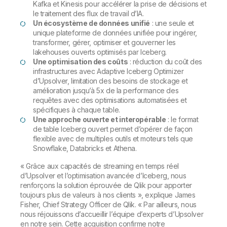
Kafka et Kinesis pour accélérer la prise de décisions et
le traitement des flux de travail d’IA.
Un écosystème de données unifié
: une seule et
unique plateforme de données unifiée pour ingérer,
transformer, gérer, optimiser et gouverner les
lakehouses ouverts optimisés par Iceberg.
Une optimisation des coûts
: réduction du coût des
infrastructures avec Adaptive Iceberg Optimizer
d’Upsolver, limitation des besoins de stockage et
amélioration jusqu’à 5x de la performance des
requêtes avec des optimisations automatisées et
spécifiques à chaque table.
Une approche ouverte et interopérable
: le format
de table Iceberg ouvert permet d’opérer de façon
flexible avec de multiples outils et moteurs tels que
Snowflake, Databricks et Athena.
«
Grâce aux capacités de streaming en temps réel
d’Upsolver et l’optimisation avancée d’Iceberg, nous
renforçons la solution éprouvée de Qlik pour apporter
toujours plus de valeurs à nos clients
», explique James
Fisher, Chief Strategy Officer de Qlik. «
Par ailleurs, nous
nous réjouissons d’accueillir l’équipe d’experts d’Upsolver
en notre sein. Cette acquisition confirme notre