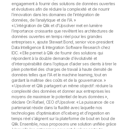
engagement à fournir des solutions de données ouvertes
et évolutives afin de réduire la complexité et de nourrir
l’innovation dans les domaines de l’intégration de
données, de l’analytique et de l’IA
. »
«
L’intégration de Qlik et d’Upsolver met en lumière
l’importance croissante que revêtent les architectures de
données ouvertes en temps réel pour les grandes
entreprises
», ajoute Stewart Bond, senior vice-president
Data Intelligence & Integration Software Research chez
IDC. «
Elle permet à Qlik de fournir des solutions qui
répondent à la double demande d’évolutivité et
d’interopérabilité dans l’optique d’aider ses clients à tirer le
plein potentiel des charges de travail à haute densité de
données telles que l’IA et le machine learning, tout en
gardant la maîtrise des coûts et de la gouvernance
. »
«
Upsolver et Qlik partagent un même objectif : réduire la
complexité des données et donner aux entreprises les
moyens de maximiser le potentiel de leurs données
»,
déclare Ori Rafael, CEO d’Upsolver. «
La puissance de ce
partenariat réside dans la fluidité avec laquelle nos
technologies d’optimisation d’Iceberg et d’ingestion en
temps réel s’alignent sur la plateforme de bout en bout de
Qlik. Ensemble, nous proposons une solution unifiée grâce