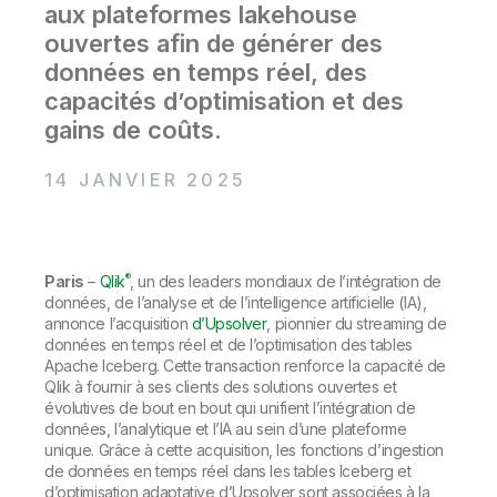
Onboarding
insights plus pertinents et optimiser vos résultats.
aux plateformes lakehouse
Qlik
Presse
Documentation produits
Nos bureaux dans le monde
ouvertes afin de générer des
Talend
données en temps réel, des
capacités d’optimisation et des
gains de coûts.
14 JANVIER 2025
®
Paris
–
Qlik
, un des leaders mondiaux de l’intégration de
données, de l’analyse et de l’intelligence artificielle (IA),
annonce l’acquisition
d’Upsolver
, pionnier du streaming de
données en temps réel et de l’optimisation des tables
Apache Iceberg. Cette transaction renforce la capacité de
Qlik à fournir à ses clients des solutions ouvertes et
évolutives de bout en bout qui unifient l’intégration de
données, l’analytique et l’IA au sein d’une plateforme
unique. Grâce à cette acquisition, les fonctions d’ingestion
de données en temps réel dans les tables Iceberg et
d’optimisation adaptative d’Upsolver sont associées à la