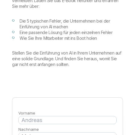
vermeiden. Laden Sie das E-Book herunter und erfahren
Onboarding
Qlik
Presse
Sie mehr über:
Produktdokumentation
Weltweite Niederlassungen
Talend
Die 5 typischen Fehler, die Unternehmen bei der
Einführung von AI machen
Eine passende Lösung für jeden einzelnen Fehler
Wie Sie Ihre Mitarbeiter mit ins Boot holen
Stellen Sie die Einführung von AI in Ihrem Unternehmen auf
eine solide Grundlage. Und finden Sie heraus, womit Sie
gar nicht erst anfangen sollten.
Vorname
Nachname