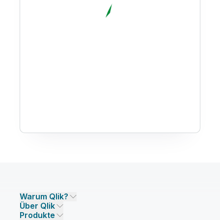
Warum Qlik?
Über Qlik
Warum Qlik
Produkte
Vertrauen und Sicherheit
Unternehmen