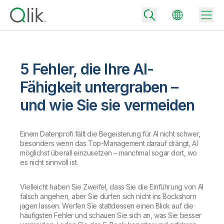
5 Fehler, die Ihre AI-
Back
Fähigkeit untergraben –
Back
und wie Sie sie vermeiden
Back
Warum Qlik
Back
Datenintegration
Aus Daten werden geschäftliche Erfolge
Einem Datenprofi fällt die Begeisterung für AI nicht schwer,
besonders wenn das Top-Management darauf drängt, AI
Preisgestaltung Datenintegration und -qualität
möglichst überall einzusetzen – manchmal sogar dort, wo
Technologiepartner und Integrationen
Events und Webinare
Analysen und AI
Mit dem richtigen Datenintegrationstarif vertrauenswürdige Daten
es nicht sinnvoll ist.
schnell bereitstellen und fundierte Entscheidungen treffen
Back
Die Vorteile von Qlik-Datenintegration und -Analyse überall nutzen
Back
Vielleicht haben Sie Zweifel, dass Sie die Einführung von AI
Ressourcen-Bibliothek
Alle Produkte
Preisgestaltung Analysen
Back
falsch angehen, aber Sie dürfen sich nicht ins Bockshorn
Community
jagen lassen. Werfen Sie stattdessen einen Blick auf die
Kundensupport
Unternehmen
Mit dem passenden Analysetarif mehr Einblick gewinnen und
häufigsten Fehler und schauen Sie sich an, was Sie besser
Kundenportal
Karriere
bessere Ergebnisse erzielen