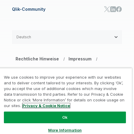
Qlik-Community
Deutsch
Rechtliche Hinweise
Impressum
/
/
Datenschutz- und Cookie-Erklärung
/
We use cookies to improve your experience with our websites
Marken
Vertrauen
and to deliver content tailored to your interests. By clicking ‘Ok’,
/
/
you accept the use of additional cookies which may involve
data transmission to third parties. Refer to our Privacy & Cookie
Nutzungsbedingungen Website
/
Notice or click ‘More Information’ for details on cookie usage on
our sites.
Privacy & Cookie Notice
Meine Daten nicht weitergeben
Ok
© 1993–2026 QlikTech International
AB. Alle Rechte vorbehalten
More Information