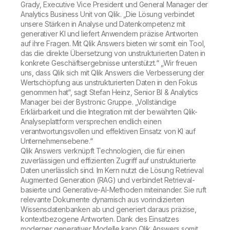
Grady, Executive Vice President und General Manager der
Analytics Business Unit von Qlik. „Die Lösung verbindet
unsere Stärken in Analyse und Datenkompetenz mit
generativer KI und liefert Anwendern präzise Antworten
auf ihre Fragen. Mit Qlik Answers bieten wir somit ein Tool,
das die direkte Übersetzung von unstrukturierten Daten in
konkrete Geschäftsergebnisse unterstützt.“ „Wir freuen
uns, dass Qlik sich mit Qlik Answers die Verbesserung der
Wertschöpfung aus unstrukturierten Daten in den Fokus
genommen hat“, sagt Stefan Heinz, Senior BI & Analytics
Manager bei der Bystronic Gruppe. „Vollständige
Erklärbarkeit und die Integration mit der bewährten Qlik-
Analyseplattform versprechen endlich einen
verantwortungsvollen und effektiven Einsatz von KI auf
Unternehmensebene.“
Qlik Answers verknüpft Technologien, die für einen
zuverlässigen und effizienten Zugriff auf unstrukturierte
Daten unerlässlich sind. Im Kern nutzt die Lösung Retrieval
Augmented Generation (RAG) und verbindet Retrieval-
basierte und Generative-AI-Methoden miteinander. Sie ruft
relevante Dokumente dynamisch aus vorindizierten
Wissensdatenbanken ab und generiert daraus präzise,
kontextbezogene Antworten. Dank des Einsatzes
moderner generativer Modelle kann Qlik Answers somit