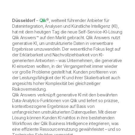
Onboarding
Qlik
Presse
Produktdokumentation
Weltweite Niederlassungen
Talend
Düsseldorf
–
Qlik
®, weltweit führender Anbieter für
Datenintegration, Analysen und Künstliche Intelligenz (KI),
hat mit dem heutigen Tag die neue Self-Service-KI-Lösung
Qlik Answers™ auf den Markt gebracht. Qlik Answers nutzt
generative KI, um unstrukturierte Daten in verwertbare
Ergebnisse umzuwandeln. Der wesentliche Fokus liegt auf
der Erklärbarkeit und Nachvollziehbarkeit von KI-
generierten Antworten – was Unternehmen, die generative
KI einsetzen wollten, in der Vergangenheit immer wieder
vor große Probleme gestellt hat. Kunden profitieren von
der Leistungsfähigkeit der KI und ihrer Skalierbarkeit auch
angesichts hoher Komplexität bei gleichzeitiger
Risikovermeidung.
Qlik Answers verknüpft generative KI mit den bewährten
Data-Analytics-Funktionen von Qlik und liefert so präzise,
kontextbezogene Ergebnisse auf Basis von
umfangreichen unstrukturierten Datenquellen. Mit dieser
Lösung können Kunden KI nahtlos in ihre bestehenden
Workflows der Qlik Business Intelligence integrieren, was
eine effiziente Ressourcennutzung gewährleistet – und so
Technische Schulden vermeidet.