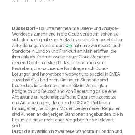
31. JULI 2023
Onboarding
Qlik
Presse
Produktdokumentation
Weltweite Niederlassungen
Talend
Düsseldorf
- Da Unternehmen ihre Daten- und Analyse-
Workloads zunehmend in die Cloud verlagern, sehen sie
sich gleichzeitig mit einer Vielzahl verschärfter gesetzlicher
Anforderungen konfrontiert.
Qlik
hat nun zwei neue Cloud-
Standorte in London und Frankfurt am Main eröffnet, die
ihrerseits als Zentrum zweier neuer Cloud-Regionen
dienen. Damit unterstreicht das Unternehmen sein
Bestreben, die wachsende Nachfrage nach Cloud-
Lösungen und Innovationen weltweit und speziell in EMEA
zuverlässig zu bedienen. Die neuen Standorte sind
besonders für Unternehmen mit Sitz im Vereinigten
Königreich und Deutschland von Bedeutung da sie eine
Anpassung an regionalspezifische Datenschutzgesetze
und Anforderungen, die über die DSGVO-Richtlinien
hinausgehen, benötigen. Mit den beiden neuen Regionen
sind Kunden an denjenigen Standorten angebunden, die in
Bezug auf diese rechtlichen Vorgaben für sie relevant
sind.
Durch die Investition in zwei neue Standorte in London und