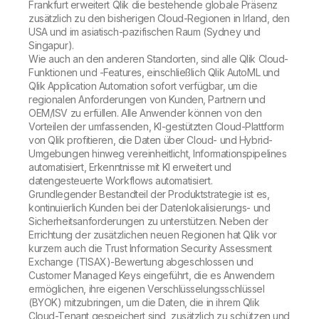
Frankfurt erweitert Qlik die bestehende globale Präsenz
zusätzlich zu den bisherigen Cloud-Regionen in Irland, den
USA und im asiatisch-pazifischen Raum (Sydney und
Singapur).
Wie auch an den anderen Standorten, sind alle Qlik Cloud-
Funktionen und -Features, einschließlich Qlik AutoML und
Qlik Application Automation sofort verfügbar, um die
regionalen Anforderungen von Kunden, Partnern und
OEM/ISV zu erfüllen. Alle Anwender können von den
Vorteilen der umfassenden, KI-gestützten Cloud-Plattform
von Qlik profitieren, die Daten über Cloud- und Hybrid-
Umgebungen hinweg vereinheitlicht, Informationspipelines
automatisiert, Erkenntnisse mit KI erweitert und
datengesteuerte Workflows automatisiert.
Grundlegender Bestandteil der Produktstrategie ist es,
kontinuierlich Kunden bei der Datenlokalisierungs- und
Sicherheitsanforderungen zu unterstützen. Neben der
Errichtung der zusätzlichen neuen Regionen hat Qlik vor
kurzem auch die Trust Information Security Assessment
Exchange (TISAX)-Bewertung abgeschlossen und
Customer Managed Keys eingeführt, die es Anwendern
ermöglichen, ihre eigenen Verschlüsselungsschlüssel
(BYOK) mitzubringen, um die Daten, die in ihrem Qlik
Cloud-Tenant gespeichert sind, zusätzlich zu schützen und