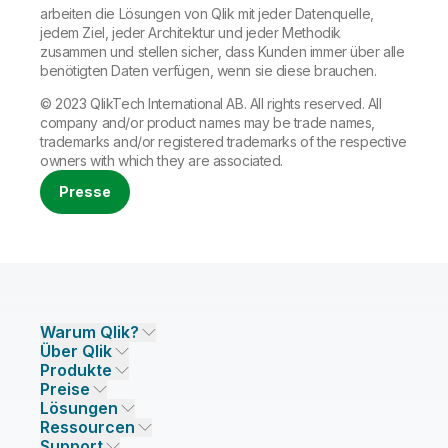
arbeiten die Lösungen von Qlik mit jeder Datenquelle,
jedem Ziel, jeder Architektur und jeder Methodik
zusammen und stellen sicher, dass Kunden immer über alle
benötigten Daten verfügen, wenn sie diese brauchen.
© 2023 QlikTech International AB. All rights reserved. All
company and/or product names may be trade names,
trademarks and/or registered trademarks of the respective
owners with which they are associated.
Presse
Warum Qlik?
Über Qlik
Warum Qlik
Produkte
Vertrauen und Sicherheit
Unternehmen
Preise
DATENINTEGRATION UND -QUALITÄT
Vertrauen und Datenschutz
Karriere
Lösungen
Vertrauen und KI
Presse
Preisgestaltung Datenintegration
Qlik Talend
Ressourcen
LÖSUNGSPARTNER
Unsere Technologiepartner
Niederlassungen/Kontakt
Preisgestaltung Analysen
Qlik Talend Cloud
Support
Datenquellen und -ziele
Preisgestaltung AI/ML
Events