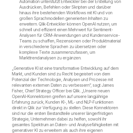
Automation unterstützt Entwickler bei der Erstellung von
Ausdrücken, Befehlen oder Skripten und darüber
hinaus ihre bestehenden Workflows mit KI und von
großen Sprachmodellen generierten Inhalten zu
erweitern. Qlik-Entwickler können OpenAI nutzen, um
schnell und effizient einen Mehrwert für Sentiment-
Analysen für CRM-Anwendungen und Kundenservice-
Teams zu schaffen, Rezensionen oder Produktmaterial
in verschiedene Sprachen zu übersetzen oder
komplexe Texte zusammenzufassen, um
Markttrendanalysen zu ergänzen.
„Generative KI ist eine transformative Entwicklung auf dem
Markt, und Kunden sind zu Recht begeistert von dem
Potenzial der Technologie, Analysen und Prozesse mit
relevanten externen Daten zu verbessern“, sagt James
Fisher, Chief Strategy Officer bei Qlik. „Unsere neuen
OpenAI-Konnektoren greifen auf unsere langjährige
Erfahrung zurück, Kunden KI-, ML- und NLP-Funktionen
direkt in Qlik zur Verfügung zu stellen. Diese Konnektoren
sind nur die ersten Bestandteile unserer längerfristigen
Strategie, Unternehmen dabei zu helfen, sowohl ihr
gesamtes Spektrum an Daten- und Analysefähigkeiten mit
generativer KI zu erweitern als auch ihre eigenen