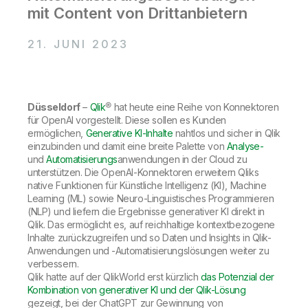
Onboarding
Qlik
Presse
mit Content von Drittanbietern
Produktdokumentation
Weltweite Niederlassungen
Talend
21. JUNI 2023
Düsseldorf
–
Qlik
® hat heute eine Reihe von Konnektoren
für OpenAI vorgestellt. Diese sollen es Kunden
ermöglichen,
Generative KI-Inhalte
nahtlos und sicher in Qlik
einzubinden und damit eine breite Palette von
Analyse-
und
Automatisierungs
anwendungen in der Cloud zu
unterstützen. Die OpenAI-Konnektoren erweitern Qliks
native Funktionen für Künstliche Intelligenz (KI), Machine
Learning (ML) sowie Neuro-Linguistisches Programmieren
(NLP) und liefern die Ergebnisse generativer KI direkt in
Qlik. Das ermöglicht es, auf reichhaltige kontextbezogene
Inhalte zurückzugreifen und so Daten und Insights in Qlik-
Anwendungen und -Automatisierungslösungen weiter zu
verbessern.
Qlik hatte auf der QlikWorld erst kürzlich
das Potenzial der
Kombination von generativer KI und der Qlik-Lösung
gezeigt, bei der ChatGPT zur Gewinnung von