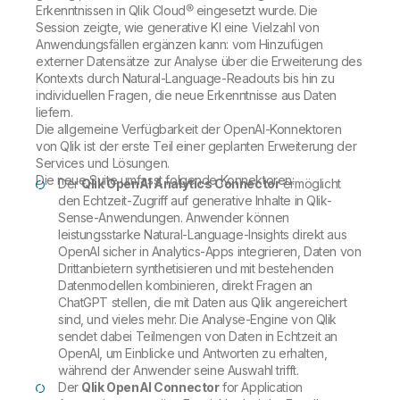
Erkenntnissen in Qlik Cloud® eingesetzt wurde. Die
Session zeigte, wie generative KI eine Vielzahl von
Anwendungsfällen ergänzen kann: vom Hinzufügen
externer Datensätze zur Analyse über die Erweiterung des
Kontexts durch Natural-Language-Readouts bis hin zu
individuellen Fragen, die neue Erkenntnisse aus Daten
liefern.
Die allgemeine Verfügbarkeit der OpenAI-Konnektoren
von Qlik ist der erste Teil einer geplanten Erweiterung der
Services und Lösungen.
Die neue Suite umfasst folgende Konnektoren:
Der
Qlik OpenAI Analytics Connector
ermöglicht
den Echtzeit-Zugriff auf generative Inhalte in Qlik-
Sense-Anwendungen. Anwender können
leistungsstarke Natural-Language-Insights direkt aus
OpenAI sicher in Analytics-Apps integrieren, Daten von
Drittanbietern synthetisieren und mit bestehenden
Datenmodellen kombinieren, direkt Fragen an
ChatGPT stellen, die mit Daten aus Qlik angereichert
sind, und vieles mehr. Die Analyse-Engine von Qlik
sendet dabei Teilmengen von Daten in Echtzeit an
OpenAI, um Einblicke und Antworten zu erhalten,
während der Anwender seine Auswahl trifft.
Der
Qlik OpenAI Connector
for Application