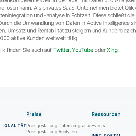
e datenkompetente Welt, in der jeder mit Daten und Analy
 lösen kann. Als privates SaaS-Unternehmen bietet Qlik ei
enintegration und -analyse in Echtzeit. Diese schließt d
rch die Umwandlung von Daten in Active Intelligence si
en, Umsatz und Rentabilität zu steigern und Kundenbeziehu
000 aktive Kunden weltweit tätig.
ik finden Sie auch auf
Twitter
,
YouTube
oder
Xing
.
Preise
Ressourcen
Preisgestaltung Datenintegration
Events
 -QUALITÄT
Preisgestaltung Analysen
INFO-PORTAL