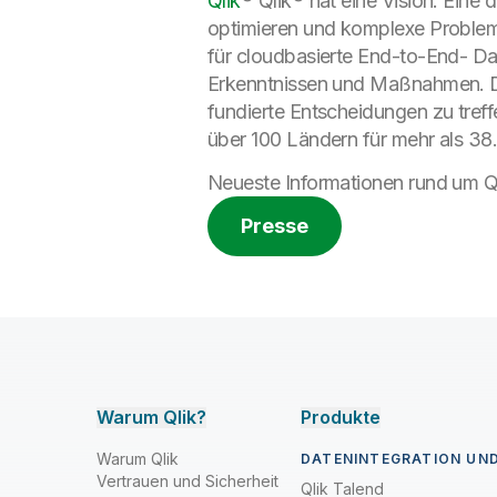
Qlik
® Qlik® hat eine Vision: Ein
optimieren und komplexe Probleme
für cloudbasierte End-to-End- Dat
Erkenntnissen und Maßnahmen. Du
fundierte Entscheidungen zu treff
über 100 Ländern für mehr als 38.
Neueste Informationen rund um Ql
Presse
Warum Qlik?
Produkte
Warum Qlik
DATENINTEGRATION UND
Vertrauen und Sicherheit
Qlik Talend