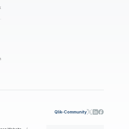
k
n
Qlik-Community