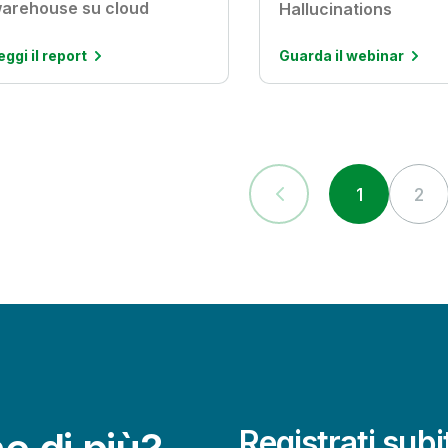
arehouse su cloud
Hallucinations
eggi il report
Guarda il webinar
1
2
Registrati sub