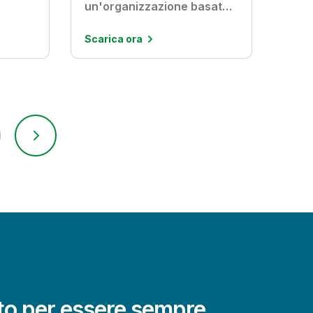
un'organizzazione basata
sull'IA
Scarica ora
ito per essere sempre