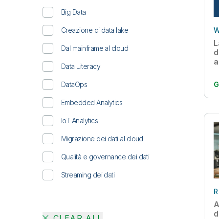
Big Data
Creazione di data lake
W
L
Dal mainframe al cloud
d
a
Data Literacy
DataOps
G
Embedded Analytics
IoT Analytics
Migrazione dei dati al cloud
Qualità e governance dei dati
Streaming dei dati
R
A
d
CLEAR ALL