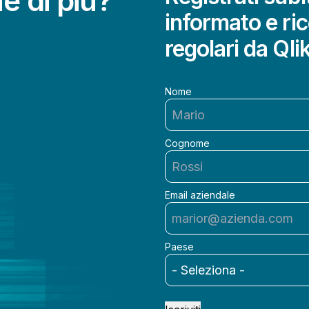
e di più?
informato e ri
regolari da Qli
Nome
Cognome
Email aziendale
Paese