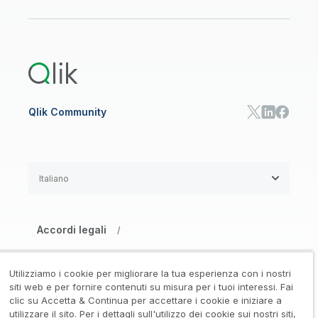
Onboarding
Libreria risorse
Qlik Cloud Analytics
Documentazione di prodotto
Qlik Answers
Qlik Predict
Qlik Automate
Qlik Community
Italiano
Accordi legali
/
Informativa su privacy e cookie
/
Utilizziamo i cookie per migliorare la tua esperienza con i nostri
Marchi registrati
Affidabilità
siti web e per fornire contenuti su misura per i tuoi interessi. Fai
/
/
clic su Accetta & Continua per accettare i cookie e iniziare a
utilizzare il sito. Per i dettagli sull'utilizzo dei cookie sui nostri siti,
Condizioni d’uso
/