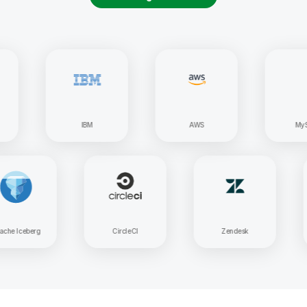
IBM
AWS
MySQL
Apache Iceberg
CircleCI
Zendesk