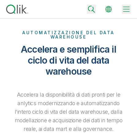
AUTOMATIZZAZIONE DEL DATA
WAREHOUSE
Accelera e semplifica il
Back
Back
ciclo di vita del data
Back
warehouse
Perché Qlik
Back
Integrazione dei dati
Trasforma i tuoi dati in risultati aziendali di successo
Piani per integrazione e qualità dei dati
Accelera la disponibillità di dati pronti per le
Integrazioni e partner tecnologici
Eventi e Webinar
Analisi e AI
Fornisci rapidamente dati affidabili per supportare decisioni più
anlytics modernizzando e automatizzando
intelligenti con il giusto piano di integrazione dei dati.
Back
Aumenta il valore degli strumenti di analisi e integrazione di Qlik
l'intero ciclo di vita del data warehouse, dalla
Back
Libreria risorse
Tutti i prodotti
Piani per analytics
Back
modellazione e acquisizione dei dati in tempo
Community
Assistenza clienti
Azienda
reale, ai data mart e alla governance.
Ottieni insight e risultati migliori con il giusto piano di analytics.
Portale dei clienti
Opportunità di lavoro