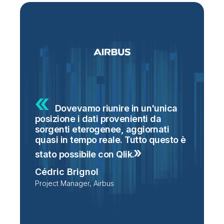
Dovevamo riunire in un'unica
posizione i dati provenienti da
g
sorgenti eterogenee, aggiornati
S
o
quasi in tempo reale. Tutto questo è
s
i
stato possibile con
Qlik.
n
Cédric Brignol
t
Project Manager, Airbus
P
T