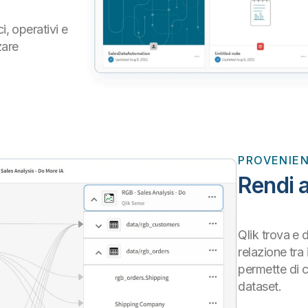
i, operativi e
zare
PROVENIE
Rendi a
Qlik trova e
relazione tra
permette di c
dataset.