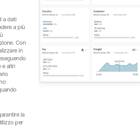
 a dati
ndere a più
iù
izione. Con
lizzare in
i eseguendo
 e altri
ario
rno
 quando
arantire la
tilizzo per