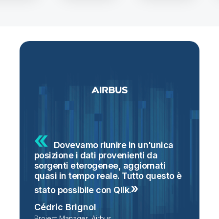
Dovevamo riunire in un'unica
posizione i dati provenienti da
g
sorgenti eterogenee, aggiornati
S
o
quasi in tempo reale. Tutto questo è
s
i
stato possibile con
Qlik.
n
Cédric Brignol
t
Project Manager, Airbus