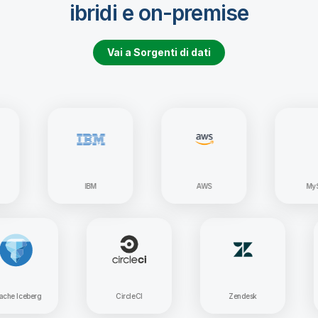
ibridi e on-premise
Vai a Sorgenti di dati
IBM
AWS
MySQL
Apache Iceberg
CircleCI
Zendesk