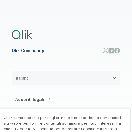
CENTRO RISORSE
Assistenza
AI ANALISI E AI
Onboarding
Libreria risorse
Qlik Cloud Analytics
Documentazione di prodotto
Qlik Answers
Qlik Predict
Qlik Automate
Qlik Community
Italiano
Accordi legali
/
Informativa su privacy e cookie
/
Utilizziamo i cookie per migliorare la tua esperienza con i nostri
Marchi registrati
Affidabilità
siti web e per fornire contenuti su misura per i tuoi interessi. Fai
/
/
clic su Accetta & Continua per accettare i cookie e iniziare a