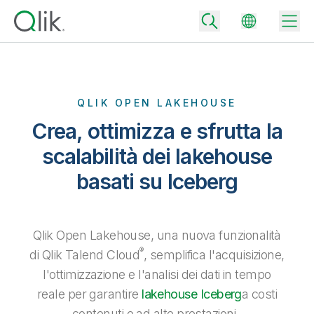
QLIK OPEN LAKEHOUSE
Back
Crea, ottimizza e sfrutta la
Back
Back
scalabilità dei lakehouse
Perché Qlik
Back
basati su Iceberg
Integrazione dei dati
Trasforma i tuoi dati in risultati aziendali di successo
Piani per integrazione e qualità dei dati
Integrazioni e partner tecnologici
Eventi e Webinar
Analisi e AI
Fornisci rapidamente dati affidabili per supportare decisioni più
Qlik Open Lakehouse, una nuova funzionalità
intelligenti con il giusto piano di integrazione dei dati.
Back
Aumenta il valore degli strumenti di analisi e integrazione di Qlik
®
di Qlik Talend Cloud
, semplifica l'acquisizione,
Back
Libreria risorse
Tutti i prodotti
Piani per analytics
Back
l'ottimizzazione e l'analisi dei dati in tempo
Community
Assistenza clienti
reale per garantire
lakehouse Iceberg
a costi
Azienda
Ottieni insight e risultati migliori con il giusto piano di analytics.
Portale dei clienti
Opportunità di lavoro
contenuti e ad alte prestazioni.