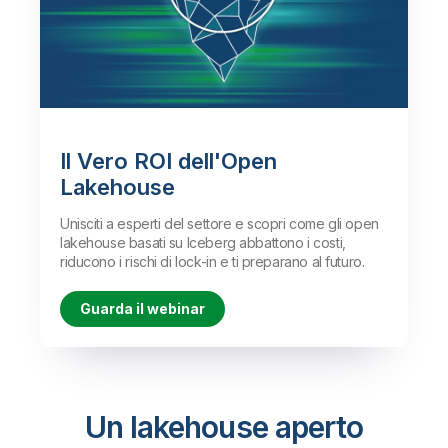
lakehouse basati su Iceberg,
performance a qualsiasi livello.
garantendo qualità e affidabilità dei
dati senza doversi destreggiare tra
Scopri di più
diverse tecnologie.
Guarda la demo
Il Vero ROI dell'Open
Lakehouse
Unisciti a esperti del settore e scopri come gli open
lakehouse basati su Iceberg abbattono i costi,
riducono i rischi di lock-in e ti preparano al futuro.
Guarda il webinar
Un lakehouse aperto