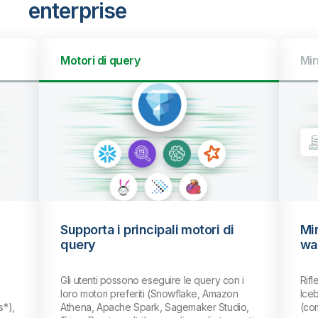
enterprise
Mirroring senza copia
Mirroring senza copia per i data
warehouse
 i
Rifletti automaticamente i dati dalle tabelle
Iceberg nel tuo data warehouse in cloud
io,
(come Snowflake o Databricks*) senza