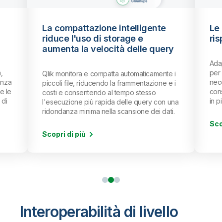
Le pulizie automatiche fanno
risparmiare tempo e fatica
ry
Adaptive Optimizer sfrutta algoritmi avanzati
per effettuare automaticamente le pulizie
e i
necessarie, fra cui scadenza,
e i
conservazione e cancellazione di file orfani
in piena sicurezza.
 una
ti.
Scopri di più
Interoperabilità di livello