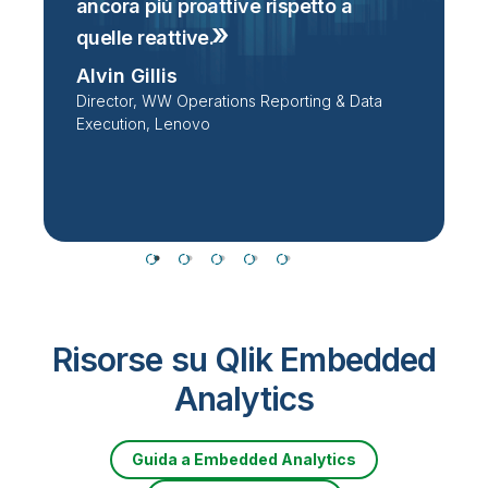
ancora più proattive rispetto a
a
 i
quelle
reattive.
e
Alvin Gillis
M
Director, WW Operations Reporting & Data
S
Execution, Lenovo
M
Risorse su Qlik Embedded
Analytics
Guida a Embedded Analytics