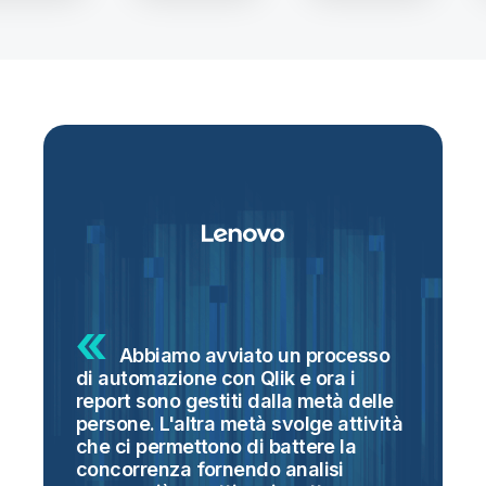
Abbiamo avviato un processo
di automazione con Qlik e ora i
n
report sono gestiti dalla metà delle
d
e
persone. L'altra metà svolge attività
d
che ci permettono di battere la
m
o
concorrenza fornendo analisi
v