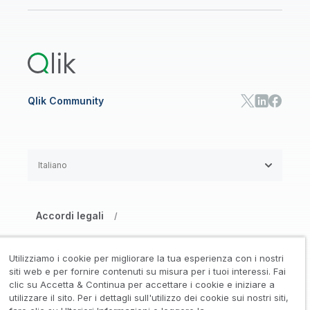
Onboarding
Libreria risorse
Qlik Cloud Analytics
Documentazione di prodotto
Qlik Answers
Qlik Predict
Qlik Automate
Qlik Community
Italiano
Accordi legali
/
Informativa su privacy e cookie
/
Utilizziamo i cookie per migliorare la tua esperienza con i nostri
Marchi registrati
Affidabilità
siti web e per fornire contenuti su misura per i tuoi interessi. Fai
/
/
clic su Accetta & Continua per accettare i cookie e iniziare a
utilizzare il sito. Per i dettagli sull'utilizzo dei cookie sui nostri siti,
Condizioni d’uso
/