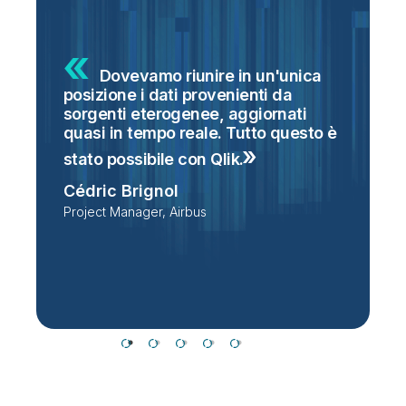
Dovevamo riunire in un'unica
posizione i dati provenienti da
g
sorgenti eterogenee, aggiornati
S
o
quasi in tempo reale. Tutto questo è
s
i
stato possibile con
Qlik.
n
Cédric Brignol
t
Project Manager, Airbus
P
T