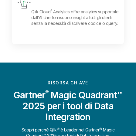
®
Qlik Cloud
Analytics offre analytics supportate
dall'AI che forniscono insight a tutti gli utenti
senza la necessità di scrivere codice o query.
RISORSA CHIAVE
®
Gartner
Magic Quadrant™
2025 per i tool di Data
Integration
Scopri perché Qlik® è Leader nel Gartner® Magic
Quadrant™ 2025 per i tool di Data Integration.