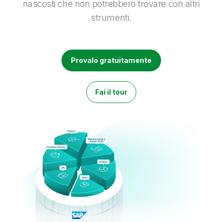
nascosti che non potrebbero trovare con altri
Onboarding
Qlik
Ultime notizie
Documentazione di prodotto
Sedi nel mondo
strumenti.
Talend
Provalo gratuitamente
Fai il tour