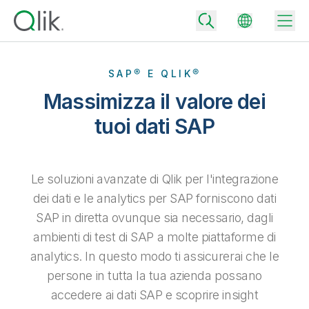
SAP® E QLIK®
Massimizza il valore dei
Back
tuoi dati SAP
Back
Back
Perché Qlik
Back
Le soluzioni avanzate di Qlik per l'integrazione
Integrazione dei dati
Trasforma i tuoi dati in risultati aziendali di successo
dei dati e le analytics per SAP forniscono dati
Piani per integrazione e qualità dei dati
SAP in diretta ovunque sia necessario, dagli
Integrazioni e partner tecnologici
Eventi e Webinar
Analisi e AI
Fornisci rapidamente dati affidabili per supportare decisioni più
intelligenti con il giusto piano di integrazione dei dati.
ambienti di test di SAP a molte piattaforme di
Back
Aumenta il valore degli strumenti di analisi e integrazione di Qlik
Back
analytics. In questo modo ti assicurerai che le
Libreria risorse
Tutti i prodotti
Piani per analytics
Back
Community
persone in tutta la tua azienda possano
Assistenza clienti
Azienda
Ottieni insight e risultati migliori con il giusto piano di analytics.
accedere ai dati SAP e scoprire insight
Portale dei clienti
Opportunità di lavoro