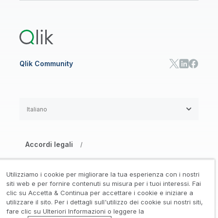
Documentazione di prodotto
Qlik Answers
Qlik Predict
Qlik Automate
Qlik Community
Italiano
Accordi legali
/
Informativa su privacy e cookie
/
Utilizziamo i cookie per migliorare la tua esperienza con i nostri
Marchi registrati
Affidabilità
siti web e per fornire contenuti su misura per i tuoi interessi. Fai
/
/
clic su Accetta & Continua per accettare i cookie e iniziare a
utilizzare il sito. Per i dettagli sull'utilizzo dei cookie sui nostri siti,
Condizioni d’uso
/
fare clic su Ulteriori Informazioni o leggere la