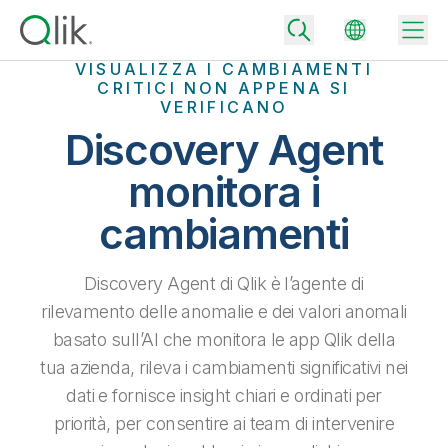
VISUALIZZA I CAMBIAMENTI
CRITICI NON APPENA SI
VERIFICANO
Discovery Agent
Back
monitora i
Back
Back
cambiamenti
Perché Qlik
Back
Integrazione dei dati
Trasforma i tuoi dati in risultati aziendali di successo
Discovery Agent di Qlik è l’agente di
Piani per integrazione e qualità dei dati
rilevamento delle anomalie e dei valori anomali
Integrazioni e partner tecnologici
Eventi e Webinar
Analisi e AI
Fornisci rapidamente dati affidabili per supportare decisioni più
basato sull’AI che monitora le app Qlik della
intelligenti con il giusto piano di integrazione dei dati.
Back
Aumenta il valore degli strumenti di analisi e integrazione di Qlik
tua azienda, rileva i cambiamenti significativi nei
Back
Libreria risorse
Tutti i prodotti
Piani per analytics
Back
dati e fornisce insight chiari e ordinati per
Community
Assistenza clienti
Azienda
priorità, per consentire ai team di intervenire
Ottieni insight e risultati migliori con il giusto piano di analytics.
Portale dei clienti
Opportunità di lavoro