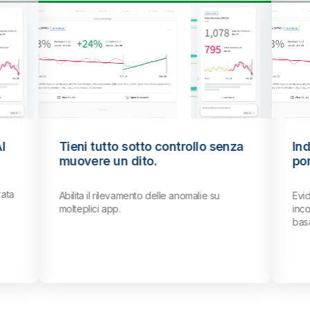
I
Tieni tutto sotto controllo senza
Ind
muovere un dito.
por
zata
Abilita il rilevamento delle anomalie su
Evid
molteplici app.
inco
basa