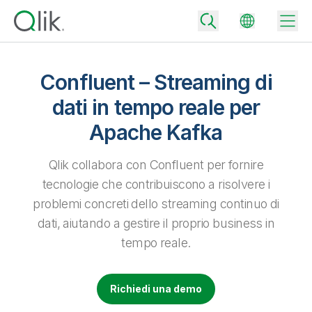
Confluent – Streaming di
dati in tempo reale per
Back
Apache Kafka
Back
Back
Perché Qlik
Qlik collabora con Confluent per fornire
Back
Integrazione dei dati
tecnologie che contribuiscono a risolvere i
Trasforma i tuoi dati in risultati aziendali di successo
Piani per integrazione e qualità dei dati
problemi concreti dello streaming continuo di
Integrazioni e partner tecnologici
Eventi e Webinar
Analisi e AI
dati, aiutando a gestire il proprio business in
Fornisci rapidamente dati affidabili per supportare decisioni più
intelligenti con il giusto piano di integrazione dei dati.
Back
tempo reale.
Aumenta il valore degli strumenti di analisi e integrazione di Qlik
Back
Libreria risorse
Tutti i prodotti
Piani per analytics
Back
Community
Richiedi una demo
Assistenza clienti
Azienda
Ottieni insight e risultati migliori con il giusto piano di analytics.
Portale dei clienti
Opportunità di lavoro