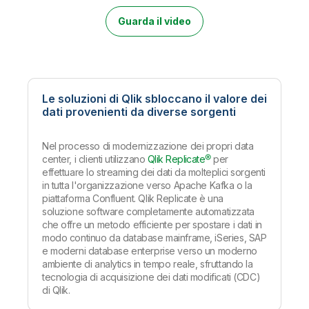
Onboarding
Qlik
Ultime notizie
Documentazione di prodotto
Sedi nel mondo
Guarda il video
Talend
Le soluzioni di Qlik sbloccano il valore dei
dati provenienti da diverse sorgenti
Nel processo di modernizzazione dei propri data
center, i clienti utilizzano
Qlik Replicate®
per
effettuare lo streaming dei dati da molteplici sorgenti
in tutta l'organizzazione verso Apache Kafka o la
piattaforma Confluent. Qlik Replicate è una
soluzione software completamente automatizzata
che offre un metodo efficiente per spostare i dati in
modo continuo da database mainframe, iSeries, SAP
e moderni database enterprise verso un moderno
ambiente di analytics in tempo reale, sfruttando la
tecnologia di acquisizione dei dati modificati (CDC)
di Qlik.