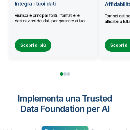
Integra i tuoi dati
Affidabilit
Riunisci le principali fonti, i formati e le
Fornisci dati se
destinazioni dei dati, per garantire ai tuoi
affidabili a tu
team l’accesso a dati aggiornati.
Scopri di più
Scopri di 
Implementa una Trusted
Data Foundation per AI