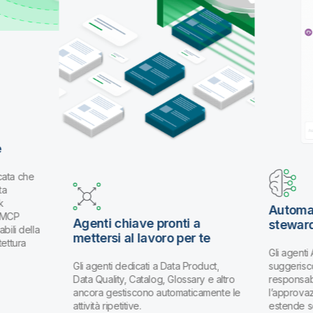
e
cata che
ta
k
Automat
k MCP
Agenti chiave pronti a
stewar
bili della
mettersi al lavoro per te
tettura
Gli agenti
Gli agenti dedicati a Data Product,
suggerisco
Data Quality, Catalog, Glossary e altro
responsabi
ancora gestiscono automaticamente le
l’approva
attività ripetitive.
estende s