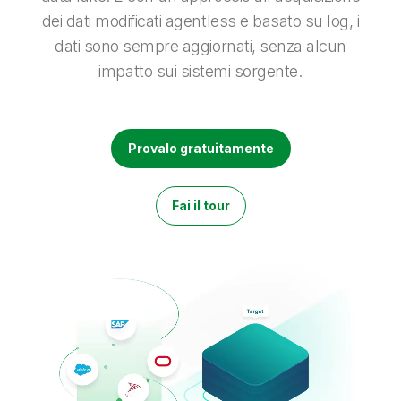
Onboarding
Qlik
Ultime notizie
dei dati modificati agentless e basato su log, i
Documentazione di prodotto
Sedi nel mondo
dati sono sempre aggiornati, senza alcun
Talend
impatto sui sistemi sorgente.
Provalo gratuitamente
Fai il tour