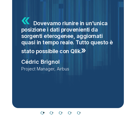
Dovevamo riunire in un'unica
posizione i dati provenienti da
g
sorgenti eterogenee, aggiornati
S
o
quasi in tempo reale. Tutto questo è
s
i
stato possibile con
Qlik.
n
Cédric Brignol
t
Project Manager, Airbus
P
T