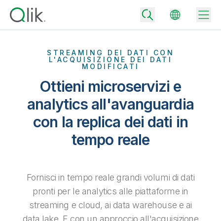
STREAMING DEI DATI CON
L'ACQUISIZIONE DEI DATI
MODIFICATI
Back
Ottieni microservizi e
Back
analytics all'avanguardia
Back
Perché Qlik
con la replica dei dati in
Back
Integrazione dei dati
Trasforma i tuoi dati in risultati aziendali di successo
tempo reale
Piani per integrazione e qualità dei dati
Integrazioni e partner tecnologici
Eventi e Webinar
Analisi e AI
Fornisci rapidamente dati affidabili per supportare decisioni più
intelligenti con il giusto piano di integrazione dei dati.
Back
Aumenta il valore degli strumenti di analisi e integrazione di Qlik
Fornisci in tempo reale grandi volumi di dati
Back
Libreria risorse
Tutti i prodotti
pronti per le analytics alle piattaforme in
Piani per analytics
Back
Community
streaming e cloud, ai data warehouse e ai
Assistenza clienti
Azienda
Ottieni insight e risultati migliori con il giusto piano di analytics.
Portale dei clienti
Opportunità di lavoro
data lake. E con un approccio all'acquisizione