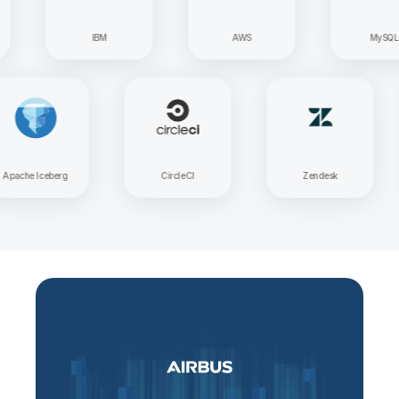
IBM
AWS
MySQL
Apache Iceberg
CircleCI
Zendesk