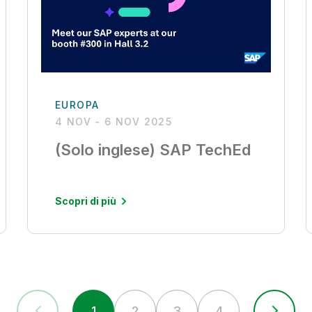
EUROPA
4 NOV - 6 NOV 2025
(Solo inglese) SAP TechEd
Scopri di più
1
2
3
4