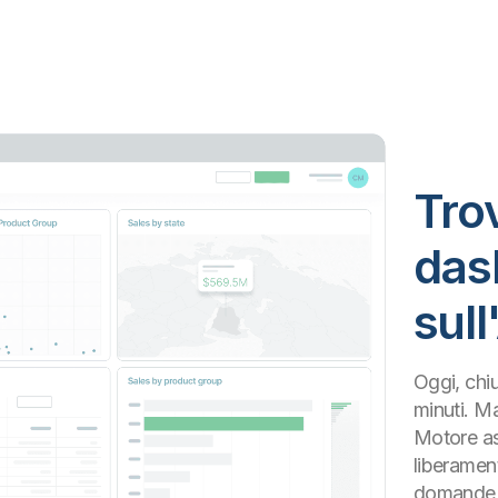
Trov
das
sull
Oggi, chi
minuti. Ma
Motore as
liberament
domande c