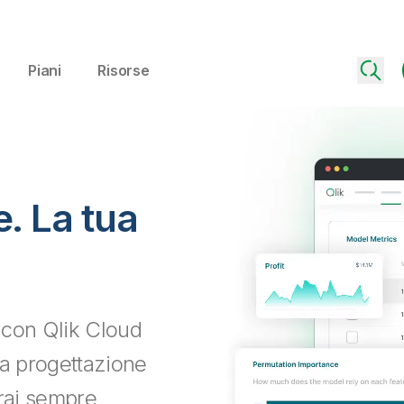
Piani
Risorse
le. La tua
ti con Qlik Cloud
 la progettazione
arai sempre