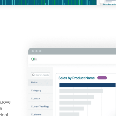
 nuove
e
ioni.