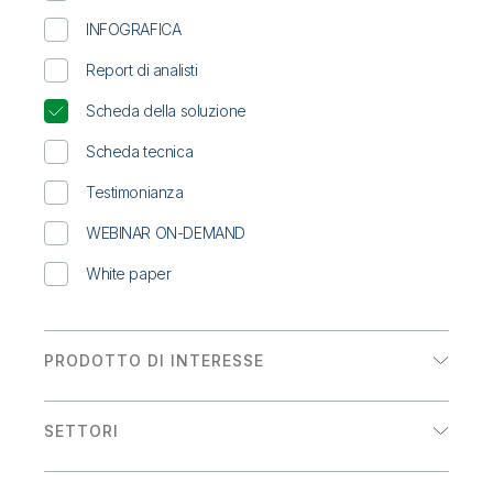
Onboarding
Qlik
Ultime notizie
Documentazione di prodotto
INFOGRAFICA
Sedi nel mondo
Talend
Report di analisti
Scheda della soluzione
Scheda tecnica
Testimonianza
WEBINAR ON-DEMAND
White paper
PRODOTTO DI INTERESSE
Analytics
SETTORI
Integrazione dei dati
Energia e servizi di pubblica utilità