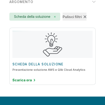
ARGOMENTO
Manifatturiero
Active Intelligence
Prodotti di consumo
Scheda della soluzione
Pulisci filtri
AI
Servizi finanziari
Analytics aumentate
Automatizzazione del data warehouse
Big Data
Creazione di data lake
Dal mainframe al cloud
SCHEDA DELLA SOLUZIONE
Presentazione soluzione AWS e Qlik Cloud Analytics
Data Literacy
Scarica ora
DataOps
Embedded Analytics
IoT Analytics