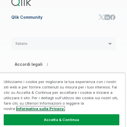
Qlik Community
Italiano
Accordi legali
/
Informativa su privacy e cookie
/
Utilizziamo i cookie per migliorare la tua esperienza con i nostri
Marchi registrati
Affidabilità
siti web e per fornire contenuti su misura per i tuoi interessi. Fai
/
/
clic su Accetta & Continua per accettare i cookie e iniziare a
utilizzare il sito. Per i dettagli sull'utilizzo dei cookie sui nostri siti,
Condizioni d’uso
/
fare clic su Ulteriori Informazioni o leggere la
nostra
Informativa sulla Privacy.
Non condividere le mie informazioni
Accetta & Continua
© 1993-2026 QlikTech International
AB, Tutti i diritti riservati