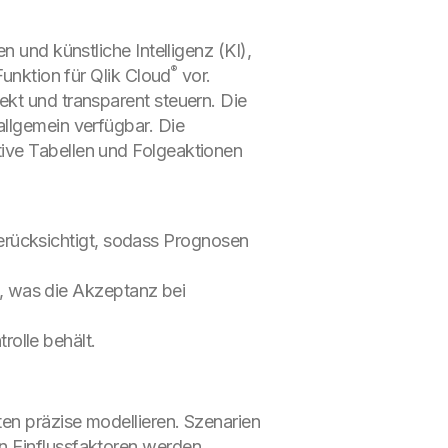
n und künstliche Intelligenz (KI),
®
Funktion für Qlik Cloud
vor.
ekt und transparent steuern. Die
 allgemein verfügbar. Die
tive Tabellen und Folgeaktionen
erücksichtigt, sodass Prognosen
, was die Akzeptanz bei
rolle behält.
ten präzise modellieren. Szenarien
n Einflussfaktoren werden