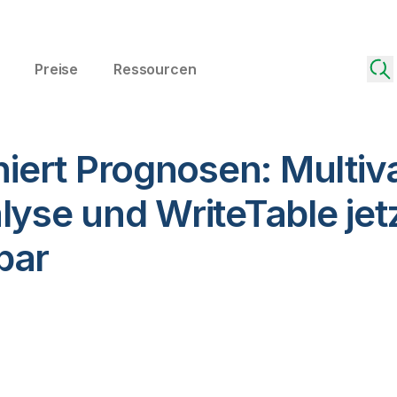
Preise
Ressourcen
oniert Prognosen: Multiv
lyse und WriteTable jetz
bar