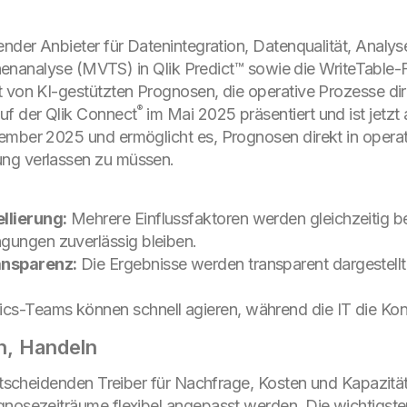
ender Anbieter für Datenintegration, Datenqualität, Analyse
eihenanalyse (MVTS) in Qlik Predict™ sowie die WriteTable-
 von KI-gestützten Prognosen, die operative Prozesse dir
®
f der Qlik Connect
im Mai 2025 präsentiert und ist jetzt
ember 2025 und ermöglicht es, Prognosen direkt in opera
ng verlassen zu müssen.
llierung:
Mehrere Einflussfaktoren werden gleichzeitig b
gungen zuverlässig bleiben.
ansparenz:
Die Ergebnisse werden transparent dargestellt
ics-Teams können schnell agieren, während die IT die Kont
n, Handeln
entscheidenden Treiber für Nachfrage, Kosten und Kapazitä
gnosezeiträume flexibel angepasst werden. Die wichtigste