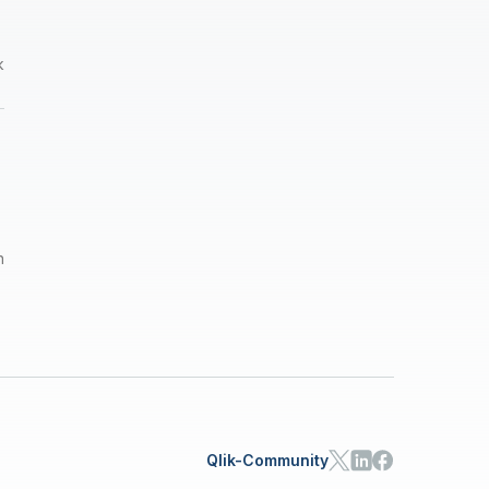
k
n
Qlik-Community