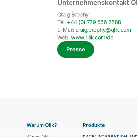
Unternehmenskontakt Ql
Craig Brophy
Tel.
+44 (0) 779 566 2888
E-Mail:
craig.brophy@qlik.com
Web:
www.qlik.com/de
Presse
Warum Qlik?
Produkte
Warum Qlik
DATENINTEGRATION UND