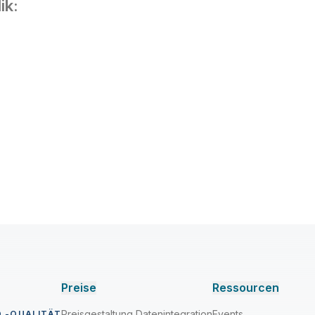
ik:
Preise
Ressourcen
Preisgestaltung Datenintegration
Events
 -QUALITÄT