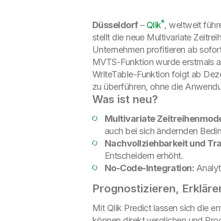
®
Düsseldorf
–
Qlik
, weltweit führ
stellt die neue Multivariate Zeitr
Unternehmen profitieren ab sofort
MVTS-Funktion wurde erstmals au
WriteTable-Funktion folgt ab Dez
zu überführen, ohne die Anwendu
Was ist neu?
Multivariate Zeitreihenmode
auch bei sich ändernden Bedin
Nachvollziehbarkeit und Tr
Entscheidern erhöht.
No-Code-Integration:
Analyt
Prognostizieren, Erkläre
Mit Qlik Predict lassen sich die 
können direkt verglichen und Pro