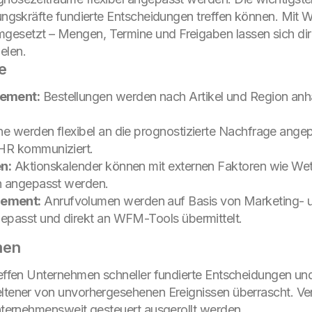
hrungskräfte fundierte Entscheidungen treffen können. Mit
esetzt – Mengen, Termine und Freigaben lassen sich direk
elen.
e
gement:
Bestellungen werden nach Artikel und Region anh
ne werden flexibel an die prognostizierte Nachfrage ang
HR kommuniziert.
n:
Aktionskalender können mit externen Faktoren wie Wet
h angepasst werden.
ement:
Anrufvolumen werden auf Basis von Marketing- u
epasst und direkt an WFM-Tools übermittelt.
men
treffen Unternehmen schneller fundierte Entscheidungen u
seltener von unvorhergesehenen Ereignissen überrascht. 
unternehmensweit gesteuert ausgerollt werden.