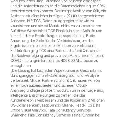
wodurch jedes Jahr Tausende von Stunden eingespart
und die Anforderungen an die Datenspeicherung um 90%
reduziert werden konnten. Der Insight Advisor von Qlik, ein
Assistent mit künstlicher Intelligenz (KI) für fortgeschrittene
Analysen, hilft TCS, Daten zu aggregieren sowie zu
visualisieren und sie mit Markteinblicken zu kombinieren.
Auf diese Weise erhält TCS Einblick in seine Abläufe und
kann fundierte Empfehlungen aussprechen, z. B. die
Anpassung der Ziele für das Vertriebsteam, um die
Ergebnisse in den einzelnen Märkten zu verbessern.
Erst kürzlich ging TCS eine Partnerschaft mit Qlik ein, um
die Nachverfolgung und präventive Maßnahmen für seine
COVID-Impfungen für mehr als 400.000 Mitarbeiter zu
ermöglichen.
„Die Lösung hat fast jeden Aspekt unseres Geschäfts mit
durchgängiger Echtzeit-Datenintegration und -Analyse
verbessert. Mit der Partnerschaft mit Qlik haben wir von
einer hoch automatisierten und sicheren Cloud-
Analysegrundlage profitiert, wodurch wir in der Lage sind,
intelligente Entscheidungen zu treffen, die das
Kundenerlebnis verbessern und die Kosten um 2 Millionen
US-Dollar senken“, sagt Sandip Musne, Head-TCS Data
Office Visual Analytics, Tata Consultancy Services.
„Während Tata Consultancy Services seine Kunden bei