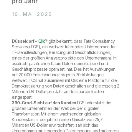
pro Jahr
Onboarding
Qlik
Presse
Produktdokumentation
Weltweite Niederlassungen
19. MAI 2022
Talend
Düsseldorf -
Qlik
® gibt bekannt, dass Tata Consultancy
Services (TCS), ein weltweit führendes Unternehmen für
IT-Dienstleistungen, Beratung und Geschäftslösungen,
eines der größten Analyseprojekte des Unternehmens im
asiatisch-pazifischen Raum Daten demokratisiert und
Geschäftsprozesse optimiert, hat. Dies hat Auswirkungen
auf 20.000 Entscheidungsträger in 70 Abteilungen
weltweit. TCS hat zusammen mit Qlik eine Plattform für die
Demokratisierung von Daten geschaffen und gleichzeitig 2
Millionen US-Dollar pro Jahr an Ressourcenkosten
eingespart.
360-Grad-Sicht auf den Kunden
TCS unterstützt die
größten Unternehmen der Welt bei der digitalen
Transformation. Mit einem wachsenden globalen
Kundenstamm, der jährlich einen Umsatz von 25,7
Milliarden US-Dollar erwirtschaftet, sah sich das
Unternehmen mit steigenden Datenmengen und mehreren