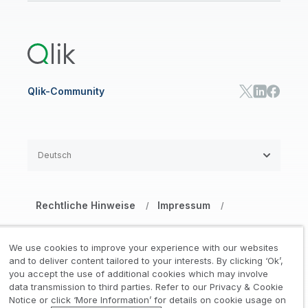
Produktdokumentation
Qlik Answers
Qlik Predict
Qlik Automate
Qlik-Community
Deutsch
Rechtliche Hinweise
Impressum
/
/
Datenschutz- und Cookie-Erklärung
/
We use cookies to improve your experience with our websites
Marken
Vertrauen
and to deliver content tailored to your interests. By clicking ‘Ok’,
/
/
you accept the use of additional cookies which may involve
data transmission to third parties. Refer to our Privacy & Cookie
Nutzungsbedingungen Website
/
Notice or click ‘More Information’ for details on cookie usage on