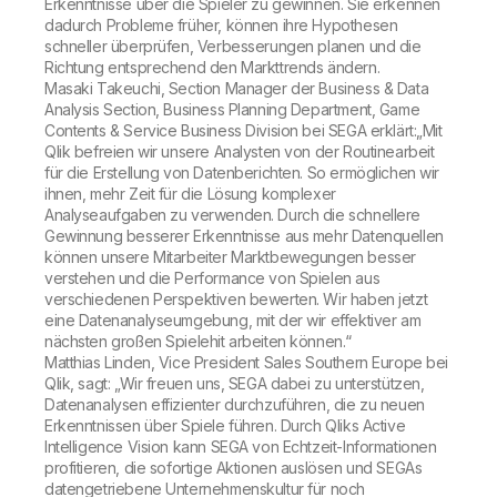
Erkenntnisse über die Spieler zu gewinnen. Sie erkennen
dadurch Probleme früher, können ihre Hypothesen
schneller überprüfen, Verbesserungen planen und die
Richtung entsprechend den Markttrends ändern.
Masaki Takeuchi, Section Manager der Business & Data
Analysis Section, Business Planning Department, Game
Contents & Service Business Division bei SEGA erklärt:
„Mit
Qlik befreien wir unsere Analysten von der Routinearbeit
für die Erstellung von Datenberichten. So ermöglichen wir
ihnen, mehr Zeit für die Lösung komplexer
Analyseaufgaben zu verwenden. Durch die schnellere
Gewinnung besserer Erkenntnisse aus mehr Datenquellen
können unsere Mitarbeiter Marktbewegungen besser
verstehen und die Performance von Spielen aus
verschiedenen Perspektiven bewerten. Wir haben jetzt
eine Datenanalyseumgebung, mit der wir effektiver am
nächsten großen Spielehit arbeiten können.“
Matthias Linden, Vice President Sales Southern Europe bei
Qlik, sagt: „Wir freuen uns, SEGA dabei zu unterstützen,
Datenanalysen effizienter durchzuführen, die zu neuen
Erkenntnissen über Spiele führen. Durch Qliks Active
Intelligence Vision kann SEGA von Echtzeit-Informationen
profitieren, die sofortige Aktionen auslösen und SEGAs
datengetriebene Unternehmenskultur für noch