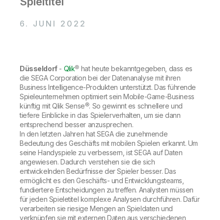
Spieltitel
Onboarding
Qlik
Presse
Produktdokumentation
Weltweite Niederlassungen
6. JUNI 2022
Talend
Düsseldorf
-
Qlik
® hat heute bekanntgegeben, dass es
die SEGA Corporation bei der Datenanalyse mit ihren
Business Intelligence-Produkten unterstützt. Das führende
Spieleunternehmen optimiert sein Mobile-Game-Business
künftig mit Qlik Sense®. So gewinnt es schnellere und
tiefere Einblicke in das Spielerverhalten, um sie dann
entsprechend besser anzusprechen.
In den letzten Jahren hat SEGA die zunehmende
Bedeutung des Geschäfts mit mobilen Spielen erkannt. Um
seine Handyspiele zu verbessern, ist SEGA auf Daten
angewiesen. Dadurch verstehen sie die sich
entwickelnden Bedürfnisse der Spieler besser. Das
ermöglicht es den Geschäfts- und Entwicklungsteams,
fundiertere Entscheidungen zu treffen. Analysten müssen
für jeden Spieletitel komplexe Analysen durchführen. Dafür
verarbeiten sie riesige Mengen an Spieldaten und
verknüpfen sie mit externen Daten aus verschiedenen