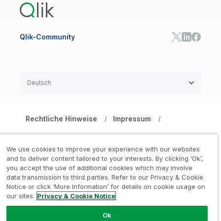
Qlik-Community
Deutsch
Rechtliche Hinweise
Impressum
/
/
Datenschutz- und Cookie-Erklärung
/
We use cookies to improve your experience with our websites
Marken
Vertrauen
and to deliver content tailored to your interests. By clicking ‘Ok’,
/
/
you accept the use of additional cookies which may involve
data transmission to third parties. Refer to our Privacy & Cookie
Nutzungsbedingungen Website
/
Notice or click ‘More Information’ for details on cookie usage on
our sites.
Privacy & Cookie Notice
Meine Daten nicht weitergeben
Ok
© 1993–2026 QlikTech International