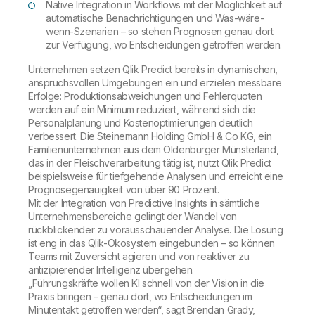
Native Integration in Workflows mit der Möglichkeit auf
automatische Benachrichtigungen und Was-wäre-
wenn-Szenarien – so stehen Prognosen genau dort
zur Verfügung, wo Entscheidungen getroffen werden.
Unternehmen setzen Qlik Predict bereits in dynamischen,
anspruchsvollen Umgebungen ein und erzielen messbare
Erfolge: Produktionsabweichungen und Fehlerquoten
werden auf ein Minimum reduziert, während sich die
Personalplanung und Kostenoptimierungen deutlich
verbessert. Die Steinemann Holding GmbH & Co KG, ein
Familienunternehmen aus dem Oldenburger Münsterland,
das in der Fleischverarbeitung tätig ist, nutzt Qlik Predict
beispielsweise für tiefgehende Analysen und erreicht eine
Prognosegenauigkeit von über 90 Prozent.
Mit der Integration von Predictive Insights in sämtliche
Unternehmensbereiche gelingt der Wandel von
rückblickender zu vorausschauender Analyse. Die Lösung
ist eng in das Qlik-Ökosystem eingebunden – so können
Teams mit Zuversicht agieren und von reaktiver zu
antizipierender Intelligenz übergehen.
„Führungskräfte wollen KI schnell von der Vision in die
Praxis bringen – genau dort, wo Entscheidungen im
Minutentakt getroffen werden“, sagt Brendan Grady,