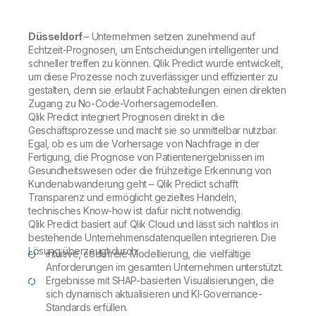
Onboarding
Qlik
Presse
Produktdokumentation
Weltweite Niederlassungen
Düsseldorf
– Unternehmen setzen zunehmend auf
Talend
Echtzeit-Prognosen, um Entscheidungen intelligenter und
schneller treffen zu können. Qlik Predict wurde entwickelt,
um diese Prozesse noch zuverlässiger und effizienter zu
gestalten, denn sie erlaubt Fachabteilungen einen direkten
Zugang zu No-Code-Vorhersagemodellen.
Qlik Predict integriert Prognosen direkt in die
Geschäftsprozesse und macht sie so unmittelbar nutzbar.
Egal, ob es um die Vorhersage von Nachfrage in der
Fertigung, die Prognose von Patientenergebnissen im
Gesundheitswesen oder die frühzeitige Erkennung von
Kundenabwanderung geht – Qlik Predict schafft
Transparenz und ermöglicht gezieltes Handeln,
technisches Know-how ist dafür nicht notwendig.
Qlik Predict basiert auf Qlik Cloud und lässt sich nahtlos in
bestehende Unternehmensdatenquellen integrieren. Die
Lösung überzeugt durch:
intuitive, codefreie Modellierung, die vielfältige
Anforderungen im gesamten Unternehmen unterstützt.
Ergebnisse mit SHAP-basierten Visualisierungen, die
sich dynamisch aktualisieren und KI-Governance-
Standards erfüllen.