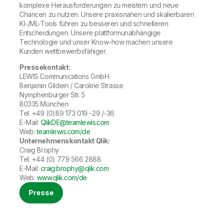
komplexe Herausforderungen zu meistern und neue
Chancen zu nutzen. Unsere praxisnahen und skalierbaren
KI-/ML-Tools führen zu besseren und schnelleren
Entscheidungen. Unsere plattformunabhängige
Technologie und unser Know-how machen unsere
Kunden wettbewerbsfähiger.
Pressekontakt:
LEWIS Communications GmbH
Benjamin Gildein / Caroline Strasse
Nymphenburger Str. 5
80335 München
Tel. +49 (0)89 173 019 -29 /-36
E-Mail:
QlikDE@teamlewis.com
Web:
teamlewis.com/de
Unternehmenskontakt Qlik:
Craig Brophy
Tel. +44 (0) 779 566 2888
E-Mail:
craig.brophy@qlik.com
Web:
www.qlik.com/de
Presse