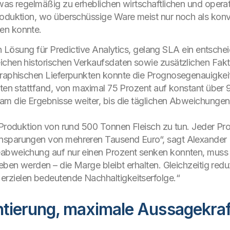
was regelmäßig zu erheblichen wirtschaftlichen und operat
oduktion, wo überschüssige Ware meist nur noch als konven
en konnte.
en Lösung für Predictive Analytics, gelang SLA ein entsche
ichen historischen Verkaufsdaten sowie zusätzlichen Fa
graphischen Lieferpunkten konnte die Prognosegenauigkeit 
aten stattfand, von maximal 75 Prozent auf konstant über 
am die Ergebnisse weiter, bis die täglichen Abweichungen
n Produktion von rund 500 Tonnen Fleisch zu tun. Jeder P
sparungen von mehreren Tausend Euro“, sagt Alexander En
eabweichung auf nur einen Prozent senken konnten, muss 
eben werden – die Marge bleibt erhalten. Gleichzeitig redu
rzielen bedeutende Nachhaltigkeitserfolge.“
ntierung, maximale Aussagekraf