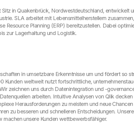
t Sitz in Quakenbrück, Nordwestdeutschland, entwickelt 
strie. SLA arbeitet mit Lebensmittelherstellern zusammen, 
e Resource Planning (ERP) bereitzustellen. Dabei optimi
is zur Lagerhaltung und Logistik.
chaften in umsetzbare Erkenntnisse um und fördert so st
00 Kunden weltweit nutzt fortschrittliche, unternehmenst
 Wir zeichnen uns durch Datenintegration und -governanc
Datenquellen arbeiten. Intuitive Analysen von Qlik decke
mplexe Herausforderungen zu meistern und neue Chancen 
ühren zu besseren und schnelleren Entscheidungen. Unser
w machen unsere Kunden wettbewerbsfähiger.