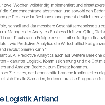
nur zwei Wochen vollständig implementiert und einsatzbere
auf die Kundennachfrage abstimmen und sowohl den Bedarf
ändige Prozesse im Bestandsmanagement deutlich reduzie
folg, schnell und klar messbare Geschäftsergebnisse zu er
eral Manager der Analytics Business Unit von Qlik. „Die 
I in der Praxis rasch Erfolge erzielt – mit sofortigem fina
 dafür, wie Predictive Analytics die Wirtschaftlichkeit ganz
nd revolutionieren kann.“
lant SLA, Predictive Analytics auch auf weitere Bereiche 
ten – darunter Logistik, Kommissionierung und die Optim
nswers und Amazon Bedrock zum Einsatz kommen.
ser Ziel ist es, der Lebensmittelbranche kontinuierlich di
net sich für alle Szenarien, in denen präzise Prognosen für
 Logistik Artland