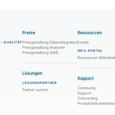
Preise
Ressourcen
Preisgestaltung Datenintegration
Events
 -QUALITÄT
Preisgestaltung Analysen
INFO-PORTAL
Preisgestaltung AI/ML
Ressourcen-Bibliothe
Lösungen
Support
LÖSUNGSPARTNER
Community
Partner suchen
Support
Onboarding
Produktdokumentatio