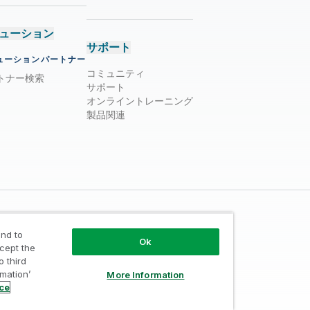
ューション
サポート
ューションパートナー
コミュニティ
トナー検索
サポート
オンライントレーニング
製品関連
nd to
Ok
ccept the
o third
rmation’
More Information
ust
/
利用規約
/
個人情報取り扱い申請
ice