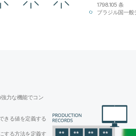
1798.105 条
ブラジル国一般デ
n は、以下の強力な機能でコン
できる値を定義する
にする方法を定義す