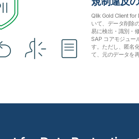
規制違反
Qlik Gold Clien
いて、データ削除
易に検出・識別・
SAP コアモジュー
す。ただし、匿名
て、元のデータを