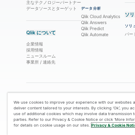
主なテクノロジーパートナー
データソースとターゲット
データ分析
ソリ
Qlik Cloud Analytics
Qlik Answers
ソリ
Qlik Predict
Qlik について
パー
Qlik Automate
企業情報
採用情報
ニュースルーム
事業所 / 連絡先
We use cookies to improve your experience with our websites a
deliver content tailored to your interests. By clicking ‘Ok’, you a
use of additional cookies which may involve data transmission t
parties. Refer to our Privacy & Cookie Notice or click ‘More Info
法的規約
/
プライバシーとクッキー通知
/
商標
/
Tr
for details on cookie usage on our sites.
Privacy & Cookie Not
© 1993-2026 QlikTech International AB, All Rights Reserved