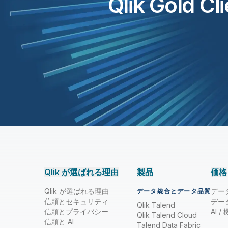
Qlik Gold C
Qlik が選ばれる理由
製品
価格
Qlik が選ばれる理由
デー
データ統合とデータ品質
信頼とセキュリティ
デー
Qlik Talend
信頼とプライバシー
AI 
Qlik Talend Cloud
信頼と AI
Talend Data Fabric