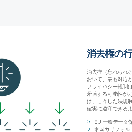
消去権の
消去権（忘れられ
おいて、最も対応が
プライバシー規制
矛盾する可能性があります。Ql
は、こうした法規
確実に遵守できる
EU 一般データ保
米国カリフォル