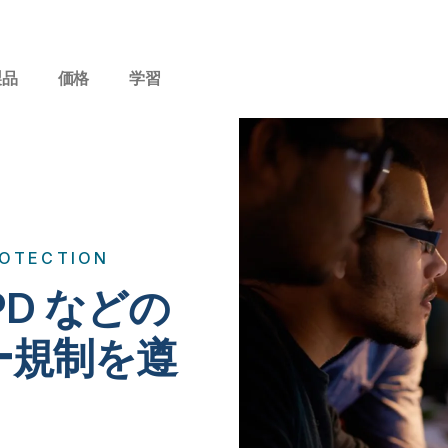
製品
価格
学習
ROTECTION
LGPD などの
ー規制を遵