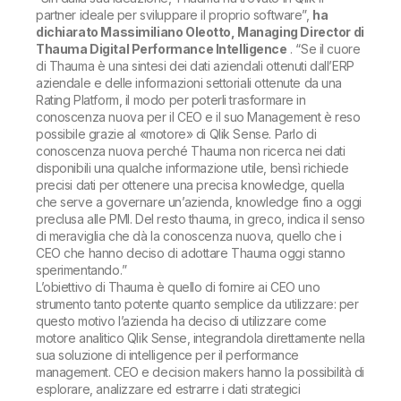
partner ideale per sviluppare il proprio software
”,
ha
dichiarato Massimiliano Oleotto, Managing Director di
Thauma Digital Performance Intelligence
. “
Se il cuore
di Thauma è una sintesi dei dati aziendali ottenuti dall’ERP
aziendale e delle informazioni settoriali ottenute da una
Rating Platform, il modo per poterli trasformare in
conoscenza nuova per il CEO e il suo Management è reso
possibile grazie al «motore» di Qlik Sense. Parlo di
conoscenza nuova perché Thauma non ricerca nei dati
disponibili una qualche informazione utile, bensì richiede
precisi dati per ottenere una precisa knowledge, quella
che serve a governare un’azienda, knowledge fino a oggi
preclusa alle PMI. Del resto thauma, in greco, indica il senso
di meraviglia che dà la conoscenza nuova, quello che i
CEO che hanno deciso di adottare Thauma oggi stanno
sperimentando.
”
L’obiettivo di Thauma è quello di fornire ai CEO uno
strumento tanto potente quanto semplice da utilizzare: per
questo motivo l’azienda ha deciso di utilizzare come
motore analitico Qlik Sense, integrandola direttamente nella
sua soluzione di intelligence per il performance
management. CEO e decision makers hanno la possibilità di
esplorare, analizzare ed estrarre i dati strategici