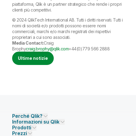
piattaforma, Qlik è un partner strategico che rende i propri
clienti più competitivi.
© 2024 QlikTech International AB. Tutti i diritti riservati. Tutti i
nomi di società e/o prodotti possono essere nomi
commerciali, marchi e/o marchi registrati dei rispettivi
proprietari a cui sono associati.
Media Contact:
Craig
Brophy
craig.brophy@qlik.com
+44(0)779 566 2888
Ultime notizie
Perché Qlik?
Informazioni su Qlik
Perché Qlik
Prodotti
Affidabilità e sicurezza
Azienda
Prezzi
INTEGRAZIONE E QUALITÀ DEI DATI
Affidabilità e privacy
Opportunità di lavoro