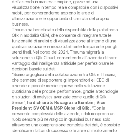
dell’azienda in maniera semplice, grazie ad una
visualizzazione in tempo reale compatibile con i dispositivi
mobili, per comprenderne appieno le aree di
ottimizzazione e le opportunità di crescita del proprio
business.
Thauma ha beneficiato della disponibilità della piattaforma
Qlik in modalità OEM, che consente di integrare tutte le
funzionalità di analisi e di visualizzazione all’interno di una
qualsiasi soluzione in modo totalmente trasparente per gli
utenti finali. Nel corso del 2024, Thauma migrerà la
soluzione su Qlik Cloud, consentendo all'azienda di trarre
vantaggio dall'intelligenza artificiale per perfezionare le
decisioni basate sui dati.
“
Siamo orgogliosi della collaborazione tra Qlik e Thauma,
che permette di supportare gli imprenditori e i CEO di
aziende e piccole medie imprese nella valutazione
quotidiana delle proprie performance, grazie a tecnologie
e soluzioni di analytics avanzate come quelle di Qlik
Sense
”,
ha dichiarato Rosagrazia Bombini, Vice
President ISV OEM & MSP Global di Qlik
. “
Con la
crescente complessità delle aziende, i dati ricoprono un
ruolo sempre più nevralgico in qualsiasi business: solo
attraverso una comprensione completa dei dati, è possibile
identificare i fattori di successo o le aree di miglioramento.