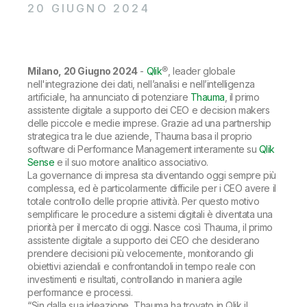
Onboarding
Qlik
Ultime notizie
20 GIUGNO 2024
Documentazione di prodotto
Sedi nel mondo
Talend
Milano, 20 Giugno 2024
-
Qlik
®, leader globale
nell'integrazione dei dati, nell’analisi e nell’intelligenza
artificiale, ha annunciato di potenziare
Thauma
, il primo
assistente digitale a supporto dei CEO e decision makers
delle piccole e medie imprese. Grazie ad una partnership
strategica tra le due aziende, Thauma basa il proprio
software di Performance Management interamente su
Qlik
Sense
e il suo motore analitico associativo.
La governance di impresa sta diventando oggi sempre più
complessa, ed è particolarmente difficile per i CEO avere il
totale controllo delle proprie attività. Per questo motivo
semplificare le procedure a sistemi digitali è diventata una
priorità per il mercato di oggi. Nasce così Thauma, il primo
assistente digitale a supporto dei CEO che desiderano
prendere decisioni più velocemente, monitorando gli
obiettivi aziendali e confrontandoli in tempo reale con
investimenti e risultati, controllando in maniera agile
performance e processi.
“
Sin dalla sua ideazione, Thauma ha trovato in Qlik il