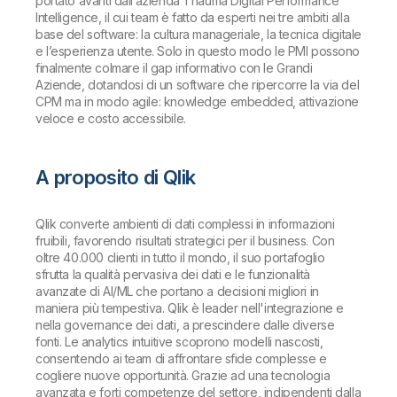
portato avanti dall’azienda Thauma Digital Performance
Intelligence, il cui team è fatto da esperti nei tre ambiti alla
base del software: la cultura manageriale, la tecnica digitale
e l’esperienza utente. Solo in questo modo le PMI possono
finalmente colmare il gap informativo con le Grandi
Aziende, dotandosi di un software che ripercorre la via del
CPM ma in modo agile: knowledge embedded, attivazione
veloce e costo accessibile.
A proposito di Qlik
Qlik converte ambienti di dati complessi in informazioni
fruibili, favorendo risultati strategici per il business. Con
oltre 40.000 clienti in tutto il mondo, il suo portafoglio
sfrutta la qualità pervasiva dei dati e le funzionalità
avanzate di AI/ML che portano a decisioni migliori in
maniera più tempestiva. Qlik è leader nell'integrazione e
nella governance dei dati, a prescindere dalle diverse
fonti. Le analytics intuitive scoprono modelli nascosti,
consentendo ai team di affrontare sfide complesse e
cogliere nuove opportunità. Grazie ad una tecnologia
avanzata e forti competenze del settore, indipendenti dalla