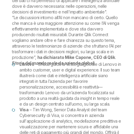
dei dati ci ha permesso di applicare l'intelligenza artificiale
dove è davvero necessaria: nelle operazioni, nelle
decisioni di investimento e nell'impatto ambientale".
“Le discussioni intorno all’AI non mancano di certo. Quello
che manca è una maggiore attenzione su come l’AI venga
effettivamente implementata e dove stia davvero
producendo risultati misurabili. Durante Qlik Connect
vogliamo andare oltre e fare chiarezza su questo tema,
attraverso le testimonianze di aziende che sfruttano l’AI per
trasformare i dati in decisioni migliori, su larga scala e in
produzione”,
ha dichiarato Mike Capone, CEO di Qlik
.
Storie del mondo reale da aziende globali
Lenovo
– Bhatia guida la strategia globale di Lenovo in
ambito customer, user e digital experience. Il suo team
illustrerà come dati e intelligenza artificiale siano
integrati in tutta l’azienda per favorire
personalizzazione, accessibilità e reattività—
trasformando Lenovo da un’azienda focalizzata sul
prodotto a una realtà guidata da insight in tempo reale
e da un design centrato sull’uomo, su larga scala.
Visa
– Tim Wong, Senior Data Analyst del team
Cybersecurity di Visa, si concentra in azienda
sull'applicazione di analytics, modellazione predittiva e
visualizzazione per mantenere sicura e affidabile una
delle reti di pagamento più grandi del mondo. Offrirà il