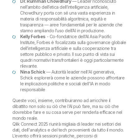
Dr. Rumman Chowdhury
— Leader riconosciuto
nell’ambito dell’etica dell’intelligenza artificiale,
Chowdhury porta con sé una vasta esperienza in
materia di responsabilità algoritmica, equità e
trasparenza — aree fondamentali per le aziende che
stanno ampliando l’uso dell’AI in produzione.
Kelly Forbes
- Co-fondatrice dell’AI Asia Pacific
Institute, Forbes è focalizzata sulla governance globale
dell’intelligenza artificiale e sulla cooperazione tra
settore pubblico e privato. Il suo punto di vista sui
quadri normativi transfrontalieri è oggi particolarmente
rilevante.
Nina Schick
— Autorità leader nell'AI generativa,
Schick esplorerà come le aziende possono affrontare
le implicazioni politiche e sociali dell'IA in modo
responsabile
Queste voci, insieme, contribuiranno ad arricchire il
dibattito non solo su ciò che l’AI può fare, ma su ciò che
dovrebbe fare e su cosa serve per renderla efficace nel
mondo reale.
Qlik Connect 2025 riunirà migliaia di leader nei settori dei
dati, dell'analytics e del tech provenienti da tutto il mondo.
L’evento offrirà sessioni pratiche, percorsi di