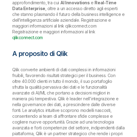
approfondimento, tra cui
AI Innovations
e
Real-Time
Data Enterprise
, oltre a un accesso diretto agli esperti
che stanno plasmando il futuro della business intelligence e
dell’intelligenza artificiale aziendale. Registrazione e
maggiori informazioni al link qlikconnect.com
Registrazione e maggiori informazioni al link
qlikconnect.com
A proposito di Qlik
Qlik converte ambienti di dati complessi in informazioni
fruibili, favorendo risultati strategici per il business. Con
oltre 40.000 clienti in tutto il mondo, il suo portafoglio
sfrutta la qualità pervasiva dei dati e le funzionalità
avanzate di AI/ML che portano a decisioni migliori in
maniera più tempestiva. Qlik è leader nell'integrazione e
nella governance dei dati, a prescindere dalle diverse
fonti. Le analytics intuitive scoprono modelli nascosti,
consentendo ai team di affrontare sfide complesse e
cogliere nuove opportunità. Grazie ad una tecnologia
avanzata e forti competenze del settore, indipendenti dalla
piattaforma, Qlik è un partner strategico che rende i propri