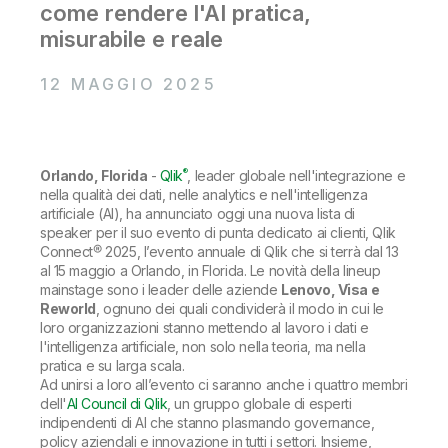
Onboarding
come rendere l'AI pratica,
Qlik
Ultime notizie
Documentazione di prodotto
Sedi nel mondo
misurabile e reale
Talend
12 MAGGIO 2025
®
Orlando, Florida
-
Qlik
, leader globale nell'integrazione e
nella qualità dei dati, nelle analytics e nell'intelligenza
artificiale (AI), ha annunciato oggi una nuova lista di
speaker per il suo evento di punta dedicato ai clienti, Qlik
Connect® 2025, l’evento annuale di Qlik che si terrà dal 13
al 15 maggio a Orlando, in Florida. Le novità della lineup
mainstage sono i leader delle aziende
Lenovo, Visa e
Reworld
, ognuno dei quali condividerà il modo in cui le
loro organizzazioni stanno mettendo al lavoro i dati e
l'intelligenza artificiale, non solo nella teoria, ma nella
pratica e su larga scala.
Ad unirsi a loro all’evento ci saranno anche i quattro membri
dell'
AI Council di Qlik
, un gruppo globale di esperti
indipendenti di AI che stanno plasmando governance,
policy aziendali e innovazione in tutti i settori. Insieme,