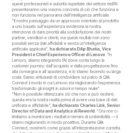
questi professionisti e autorità rispettate del settore dell’AI
presenteranno una visione concreta di ciò che funziona e
non funziona nel panorama dell’intelligenza artificiale.
"Il nostro passaggio da un approccio orientato al prodotto
a uno basato sull'esperienza evidenzia la nostra
intenzione di dare priorità alla soddisfazione dei nostri
partner, venditori e clienti, ma questi risultati non sono
possibili senza dati affidabili e senza un’intelligenza
artificiale applicata",
ha dichiarato Dilip Bhatia, Vice
President e Chief Experience Officer di Lenovo
. "In
Lenovo, stiamo integrando l’AI dove conta lungo la
customer journey: dall'acquisto e dalla progettazione fino
alla consegna e all'assistenza, e lo stiamo facendo su larga
scala. Siamo entusiasti di condividere sul palco di Qlik
Connect il modo in cui Lenovo sta migliorando l’esperienza
trasformando gli insight in azioni in tempo reale".
"Non è possibile ottimizzare ciò che non si può vedere,
questa era la nostra realtà prima di avere una base di dati
unificata e affidabile",
ha dichiarato Charles Link, Senior
Director of Data and Analytics di Reworld
. "Ora non ci
limitiamo a monitorare i risultati in termini di sostenibilità — li
stiamo migliorando in modo proattivo. Durante Qlik
Connect, mostrerò come grazie all’interpretazione corretta