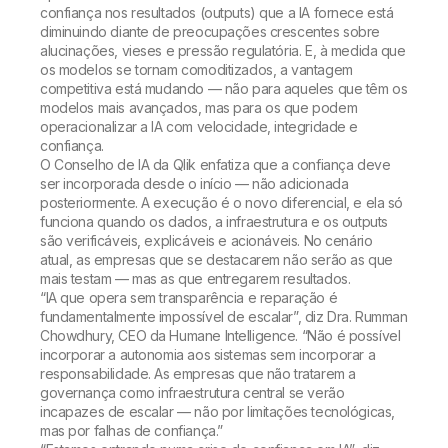
confiança nos resultados (outputs) que a IA fornece está
diminuindo diante de preocupações crescentes sobre
alucinações, vieses e pressão regulatória. E, à medida que
os modelos se tornam comoditizados, a vantagem
competitiva está mudando — não para aqueles que têm os
modelos mais avançados, mas para os que podem
operacionalizar a IA com velocidade, integridade e
confiança.
O Conselho de IA da Qlik enfatiza que a confiança deve
ser incorporada desde o início — não adicionada
posteriormente. A execução é o novo diferencial, e ela só
funciona quando os dados, a infraestrutura e os outputs
são verificáveis, explicáveis e acionáveis. No cenário
atual, as empresas que se destacarem não serão as que
mais testam — mas as que entregarem resultados.
“IA que opera sem transparência e reparação é
fundamentalmente impossível de escalar”, diz Dra. Rumman
Chowdhury, CEO da Humane Intelligence. “Não é possível
incorporar a autonomia aos sistemas sem incorporar a
responsabilidade. As empresas que não tratarem a
governança como infraestrutura central se verão
incapazes de escalar — não por limitações tecnológicas,
mas por falhas de confiança.”