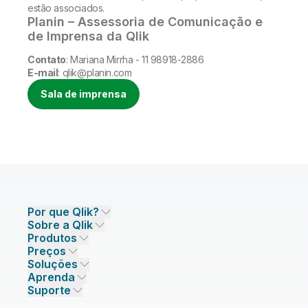
estão associados.
Planin – Assessoria de Comunicação e
de Imprensa da Qlik
Contato
: Mariana Mirrha - 11 98918-2886
E-mail
: qlik@planin.com
Sala de imprensa
Por que Qlik?
Sobre a Qlik
Por que Qlik
Produtos
Confiança e Segurança
Empresa
Preços
INTEGRAÇÃO E QUALIDADE DE DADOS
Confiança e Privacidade
Carreiras
Soluções
Confiança e IA
Sala de Imprensa
Preços de Integração de Dados
Qlik Talend
Aprenda
PARCEIROS DE SOLUÇÕES
Parceiros de Tecnologia em Destaque
Escritórios Globais/Contatos
Preços de Analytics
Qlik Talend Cloud
Suporte
Fontes e Destinos de Dados
Preços de IA/ML
Eventos
Talend Data Fabric
Encontre um Parceiro
Comunidade