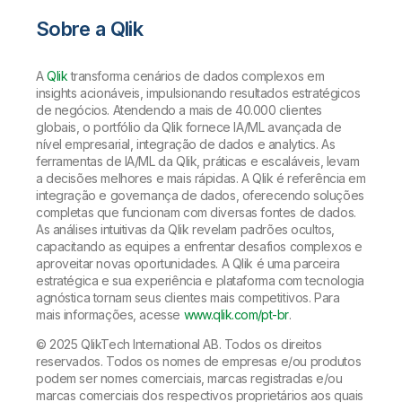
Sobre a Qlik
A
Qlik
transforma cenários de dados complexos em
insights acionáveis, impulsionando resultados estratégicos
de negócios. Atendendo a mais de 40.000 clientes
globais, o portfólio da Qlik fornece IA/ML avançada de
nível empresarial, integração de dados e analytics. As
ferramentas de IA/ML da Qlik, práticas e escaláveis, levam
a decisões melhores e mais rápidas. A Qlik é referência em
integração e governança de dados, oferecendo soluções
completas que funcionam com diversas fontes de dados.
As análises intuitivas da Qlik revelam padrões ocultos,
capacitando as equipes a enfrentar desafios complexos e
aproveitar novas oportunidades. A Qlik é uma parceira
estratégica e sua experiência e plataforma com tecnologia
agnóstica tornam seus clientes mais competitivos. Para
mais informações, acesse
www.qlik.com/pt-br
.
© 2025 QlikTech International AB. Todos os direitos
reservados. Todos os nomes de empresas e/ou produtos
podem ser nomes comerciais, marcas registradas e/ou
marcas comerciais dos respectivos proprietários aos quais