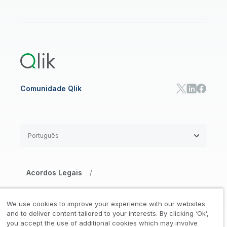
CENTRAL DE RECURSOS
Suporte
ANALYTICS E IA
Onboarding
Biblioteca de Recursos
Qlik Cloud Analytics
Documentação de Produtos
Qlik Answers
Qlik Predict
Qlik Automate
Comunidade Qlik
Português
Acordos Legais
/
Aviso de Privacidade e Cookies
/
We use cookies to improve your experience with our websites
Marcas Registradas
Confiança
and to deliver content tailored to your interests. By clicking ‘Ok’,
/
/
you accept the use of additional cookies which may involve