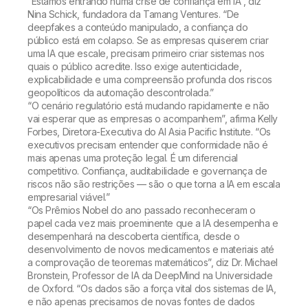
“Estamos entrando numa crise de confiança em IA”, diz
Nina Schick, fundadora da Tamang Ventures. “De
deepfakes a conteúdo manipulado, a confiança do
público está em colapso. Se as empresas quiserem criar
uma IA que escale, precisam primeiro criar sistemas nos
quais o público acredite. Isso exige autenticidade,
explicabilidade e uma compreensão profunda dos riscos
geopolíticos da automação descontrolada.”
“O cenário regulatório está mudando rapidamente e não
vai esperar que as empresas o acompanhem”, afirma Kelly
Forbes, Diretora-Executiva do AI Asia Pacific Institute. “Os
executivos precisam entender que conformidade não é
mais apenas uma proteção legal. É um diferencial
competitivo. Confiança, auditabilidade e governança de
riscos não são restrições — são o que torna a IA em escala
empresarial viável.”
“Os Prêmios Nobel do ano passado reconheceram o
papel cada vez mais proeminente que a IA desempenha e
desempenhará na descoberta científica, desde o
desenvolvimento de novos medicamentos e materiais até
a comprovação de teoremas matemáticos”, diz Dr. Michael
Bronstein, Professor de IA da DeepMind na Universidade
de Oxford. “Os dados são a força vital dos sistemas de IA,
e não apenas precisamos de novas fontes de dados