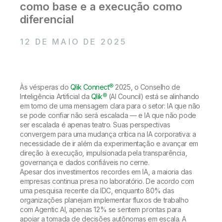
Onboarding
como base e a execução como
Qlik
Sala de Imprensa
Documentação do Produto
Escritórios Globais
diferencial
Talend
12 DE MAIO DE 2025
Às vésperas do
Qlik Connect®
2025, o Conselho de
Inteligência Artificial da
Qlik®
(AI Council) está se alinhando
em torno de uma mensagem clara para o setor: IA que não
se pode confiar não será escalada — e IA que não pode
ser escalada é apenas teatro. Suas perspectivas
convergem para uma mudança crítica na IA corporativa: a
necessidade de ir além da experimentação e avançar em
direção à execução, impulsionada pela transparência,
governança e dados confiáveis no cerne.
Apesar dos investimentos recordes em IA, a maioria das
empresas continua presa no laboratório. De acordo com
uma pesquisa recente da IDC, enquanto 80% das
organizações planejam implementar fluxos de trabalho
com Agentic AI, apenas 12% se sentem prontas para
apoiar a tomada de decisões autônomas em escala. A