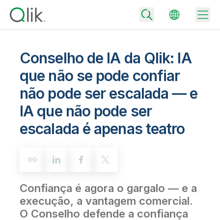
Conselho de IA da Qlik: IA
que não se pode confiar
Back
não pode ser escalada — e
Back
Back
IA que não pode ser
Por que Qlik
Back
escalada é apenas teatro
Integração de Dados
Transforme seus dados em resultados reais de negócios
Preços de Integração e Qualidade de Dados
Parceiros de Tecnologia e Integrações
Eventos e Webinars
Analytics e IA
Entregue dados confiáveis com rapidez para tomar decisões mais
inteligentes com o plano certo de integração de dados.
Back
Aumente o valor da integração de dados e analytics da Qlik
Back
Biblioteca de Recursos
Todos os Produtos
Confiança é agora o gargalo — e a
Preços de Analytics
Back
Comunidade
execução, a vantagem comercial.
Suporte ao Cliente
Empresa
Forneça melhores insights e resultados com o plano certo de
O Conselho defende a confiança
Portal do Cliente
Carreiras
analytics.