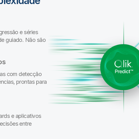
plexidade
gressão e séries
de guiado. Não são
os
adas com detecção
ncias, prontas para
rds e aplicativos
ecisões entre