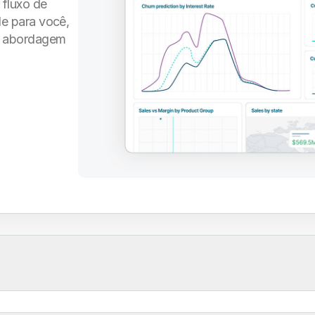
 fluxo de
de para você,
r abordagem