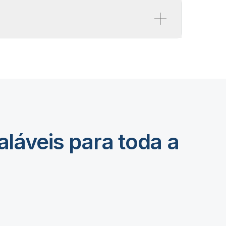
e os resultados
os aqui. O Qlik Predict mostra o que
previsão com elementos visuais
SHAP, que são atualizados à medida
os exploram os dados, apoiando na
nfiança, na tomada de medidas mais
e no atendimento aos padrões de
 IA com clareza.
aláveis para toda a